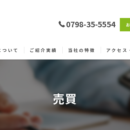
0798-35-5554
について
ご紹介実績
当社の特徴
アクセス
売買
仲介
売買
戸建て
土地
仲介手数料