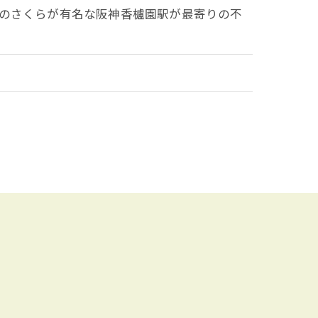
のさくらが有名な阪神香櫨園駅が最寄りの不