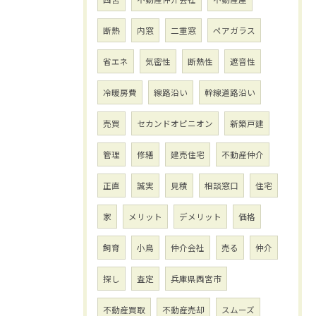
断熱
内窓
二重窓
ペアガラス
省エネ
気密性
断熱性
遮音性
冷暖房費
線路沿い
幹線道路沿い
売買
セカンドオピニオン
新築戸建
管理
修繕
建売住宅
不動産仲介
正直
誠実
見積
相談窓口
住宅
家
メリット
デメリット
価格
飼育
小鳥
仲介会社
売る
仲介
探し
査定
兵庫県西宮市
不動産買取
不動産売却
スムーズ