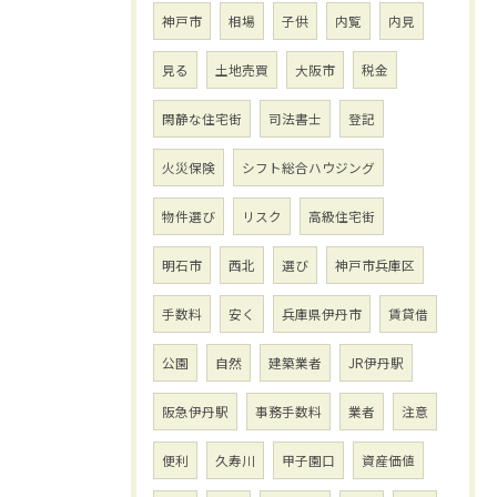
神戸市
相場
子供
内覧
内見
見る
土地売買
大阪市
税金
閑静な住宅街
司法書士
登記
火災保険
シフト総合ハウジング
物件選び
リスク
高級住宅街
明石市
西北
選び
神戸市兵庫区
手数料
安く
兵庫県伊丹市
賃貸借
公園
自然
建築業者
JR伊丹駅
阪急伊丹駅
事務手数料
業者
注意
便利
久寿川
甲子園口
資産価値