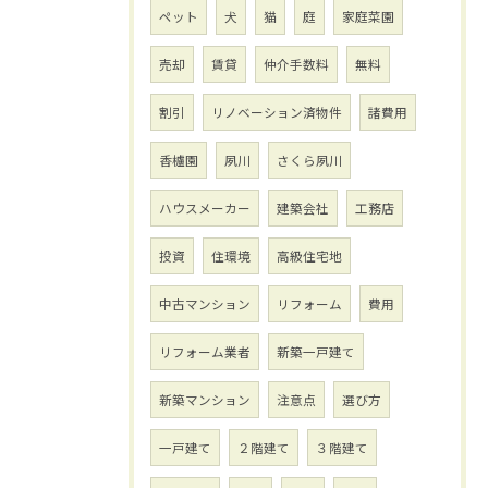
ペット
犬
猫
庭
家庭菜園
売却
賃貸
仲介手数料
無料
割引
リノベーション済物件
諸費用
香櫨園
夙川
さくら夙川
ハウスメーカー
建築会社
工務店
投資
住環境
高級住宅地
中古マンション
リフォーム
費用
リフォーム業者
新築一戸建て
新築マンション
注意点
選び方
一戸建て
２階建て
３階建て