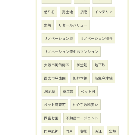
借りる
売土地
須磨
インテリア
魚崎
リセールバリュー
リノベーション済
リノベーション物件
リノベーション済中古マンション
大阪市阿倍野区
御堂筋
地下鉄
西宮市甲東園
阪神本線
阪急今津線
JR尼崎
築年数
ペット可
ペット飼育可
仲介手数料安い
西宮七園
不動産エージェント
門戸厄神
門戸
御影
深江
宝塚