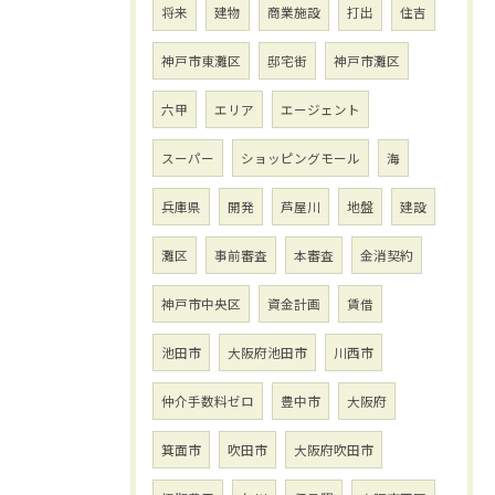
将来
建物
商業施設
打出
住吉
神戸市東灘区
邸宅街
神戸市灘区
六甲
エリア
エージェント
スーパー
ショッピングモール
海
兵庫県
開発
芦屋川
地盤
建設
灘区
事前審査
本審査
金消契約
神戸市中央区
資金計画
賃借
池田市
大阪府池田市
川西市
仲介手数料ゼロ
豊中市
大阪府
箕面市
吹田市
大阪府吹田市