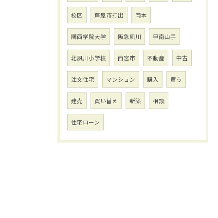
校区
芦屋市打出
岡本
関西学院大学
阪急夙川
甲南山手
北夙川小学校
西宮市
不動産
中古
注文住宅
マンション
購入
買う
建売
買い替え
新築
相談
住宅ローン