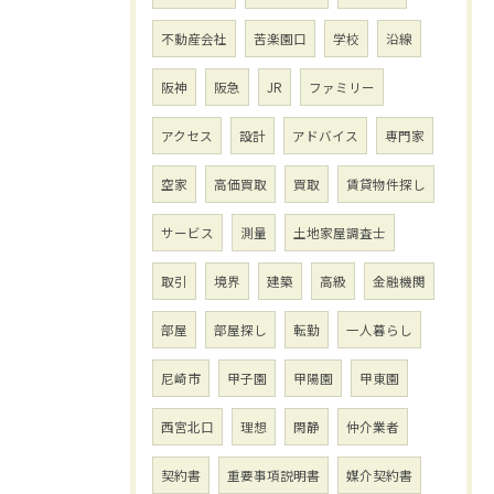
不動産会社
苦楽園口
学校
沿線
阪神
阪急
JR
ファミリー
アクセス
設計
アドバイス
専門家
空家
高価買取
買取
賃貸物件探し
サービス
測量
土地家屋調査士
取引
境界
建築
高級
金融機関
部屋
部屋探し
転勤
一人暮らし
尼崎市
甲子園
甲陽園
甲東園
西宮北口
理想
閑静
仲介業者
契約書
重要事項説明書
媒介契約書