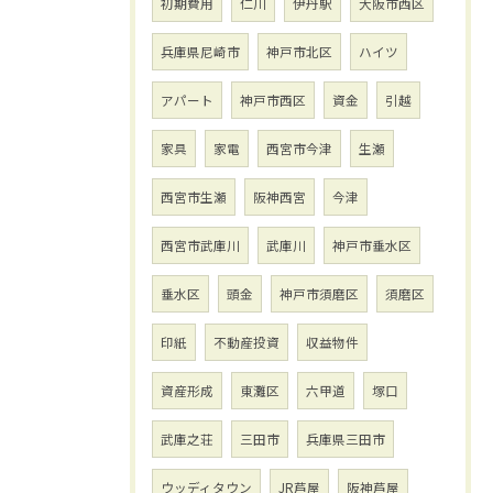
初期費用
仁川
伊丹駅
大阪市西区
兵庫県尼崎市
神戸市北区
ハイツ
アパート
神戸市西区
資金
引越
家具
家電
西宮市今津
生瀬
西宮市生瀬
阪神西宮
今津
西宮市武庫川
武庫川
神戸市垂水区
垂水区
頭金
神戸市須磨区
須磨区
印紙
不動産投資
収益物件
資産形成
東灘区
六甲道
塚口
武庫之荘
三田市
兵庫県三田市
ウッディタウン
JR芦屋
阪神芦屋