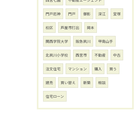
西宮七園
不動産エージェント
門戸厄神
門戸
御影
深江
宝塚
校区
芦屋市打出
岡本
関西学院大学
阪急夙川
甲南山手
北夙川小学校
西宮市
不動産
中古
注文住宅
マンション
購入
買う
建売
買い替え
新築
相談
住宅ローン