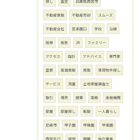
探し
査定
兵庫県西宮市
不動産買取
不動産売却
スムーズ
不動産会社
苦楽園口
学校
沿線
阪神
阪急
JR
ファミリー
アクセス
設計
アドバイス
専門家
空家
高価買取
買取
賃貸物件探し
サービス
測量
土地家屋調査士
取引
境界
建築
高級
金融機関
部屋
部屋探し
転勤
一人暮らし
尼崎市
甲子園
甲陽園
甲東園
西宮北口
理想
閑静
仲介業者