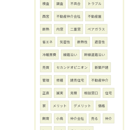
検査
調査
不具合
トラブル
西宮
不動産仲介会社
不動産屋
断熱
内窓
二重窓
ペアガラス
省エネ
気密性
断熱性
遮音性
冷暖房費
線路沿い
幹線道路沿い
売買
セカンドオピニオン
新築戸建
管理
修繕
建売住宅
不動産仲介
正直
誠実
見積
相談窓口
住宅
家
メリット
デメリット
価格
飼育
小鳥
仲介会社
売る
仲介