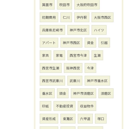
箕面市
吹田市
大阪府吹田市
初期費用
仁川
伊丹駅
大阪市西区
兵庫県尼崎市
神戸市北区
ハイツ
アパート
神戸市西区
資金
引越
家具
家電
西宮市今津
生瀬
西宮市生瀬
阪神西宮
今津
西宮市武庫川
武庫川
神戸市垂水区
垂水区
頭金
神戸市須磨区
須磨区
印紙
不動産投資
収益物件
資産形成
東灘区
六甲道
塚口