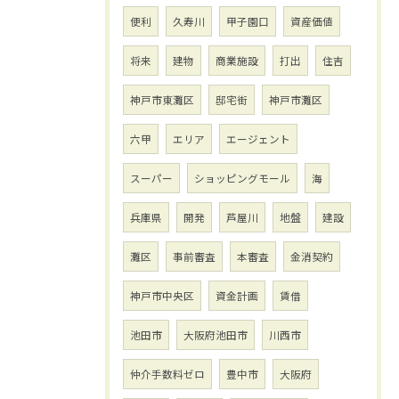
便利
久寿川
甲子園口
資産価値
将来
建物
商業施設
打出
住吉
神戸市東灘区
邸宅街
神戸市灘区
六甲
エリア
エージェント
スーパー
ショッピングモール
海
兵庫県
開発
芦屋川
地盤
建設
灘区
事前審査
本審査
金消契約
神戸市中央区
資金計画
賃借
池田市
大阪府池田市
川西市
仲介手数料ゼロ
豊中市
大阪府