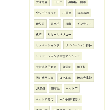
武庫之荘
三田市
兵庫県三田市
ウッディタウン
JR芦屋
阪神芦屋
借りる
売土地
須磨
インテリア
魚崎
リセールバリュー
リノベーション済
リノベーション物件
リノベーション済中古マンション
大阪市阿倍野区
御堂筋
地下鉄
西宮市甲東園
阪神本線
阪急今津線
JR尼崎
築年数
ペット可
ペット飼育可
仲介手数料安い