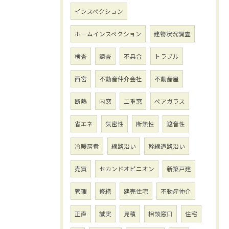
インスペクション
ホームインスペクション
建物状況調査
検査
調査
不具合
トラブル
西宮
不動産仲介会社
不動産屋
断熱
内窓
二重窓
ペアガラス
省エネ
気密性
断熱性
遮音性
冷暖房費
線路沿い
幹線道路沿い
売買
セカンドオピニオン
新築戸建
管理
修繕
建売住宅
不動産仲介
正直
誠実
見積
相談窓口
住宅