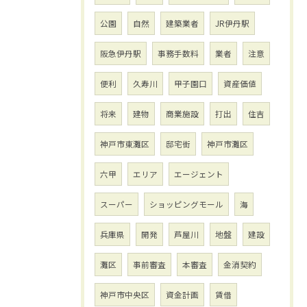
公園
自然
建築業者
JR伊丹駅
阪急伊丹駅
事務手数料
業者
注意
便利
久寿川
甲子園口
資産価値
将来
建物
商業施設
打出
住吉
神戸市東灘区
邸宅街
神戸市灘区
六甲
エリア
エージェント
スーパー
ショッピングモール
海
兵庫県
開発
芦屋川
地盤
建設
灘区
事前審査
本審査
金消契約
神戸市中央区
資金計画
賃借