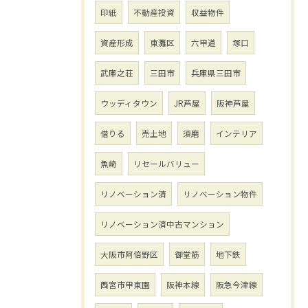
印紙
不動産投資
収益物件
資産形成
東灘区
六甲道
塚口
武庫之荘
三田市
兵庫県三田市
ウッディタウン
JR芦屋
阪神芦屋
借りる
売土地
須磨
インテリア
魚崎
リセールバリュー
リノベーション済
リノベーション物件
リノベーション済中古マンション
大阪市阿倍野区
御堂筋
地下鉄
西宮市甲東園
阪神本線
阪急今津線