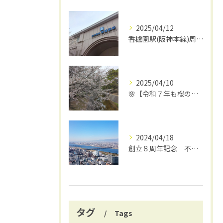
2025/04/12
香櫨園駅(阪神本線)周辺の魅力を発見してみませんか？
2025/04/10
🌸【令和７年も桜の季節がやってきました！】🌸
2024/04/18
創立８周年記念 不動産売買賃貸仲介会社のシフト総合ハウジング 【西宮市】夙川のさくらが有名な阪神香櫨園駅が最寄りの不動産屋
タグ
Tags