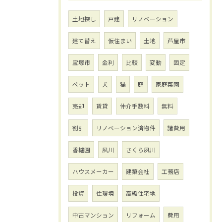
土地探し
戸建
リノベーション
建て替え
仮住まい
土地
芦屋市
宝塚市
金利
比較
変動
固定
ペット
犬
猫
庭
家庭菜園
売却
賃貸
仲介手数料
無料
割引
リノベーション済物件
諸費用
香櫨園
夙川
さくら夙川
ハウスメーカー
建築会社
工務店
投資
住環境
高級住宅地
中古マンション
リフォーム
費用