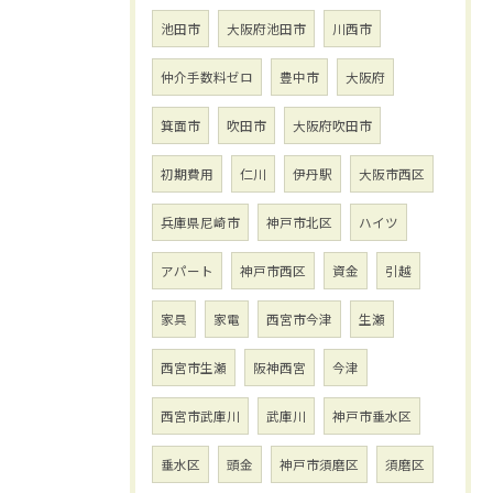
池田市
大阪府池田市
川西市
仲介手数料ゼロ
豊中市
大阪府
箕面市
吹田市
大阪府吹田市
初期費用
仁川
伊丹駅
大阪市西区
兵庫県尼崎市
神戸市北区
ハイツ
アパート
神戸市西区
資金
引越
家具
家電
西宮市今津
生瀬
西宮市生瀬
阪神西宮
今津
西宮市武庫川
武庫川
神戸市垂水区
垂水区
頭金
神戸市須磨区
須磨区