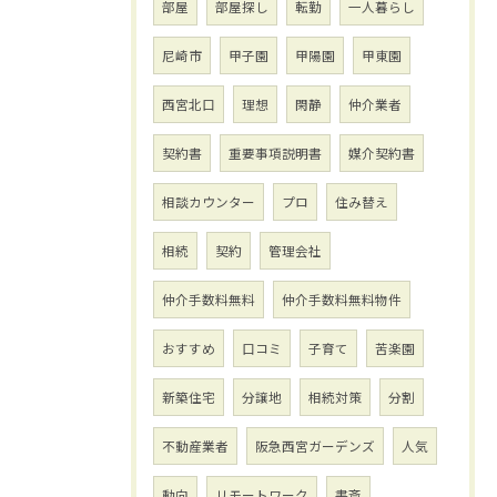
部屋
部屋探し
転勤
一人暮らし
尼崎市
甲子園
甲陽園
甲東園
西宮北口
理想
閑静
仲介業者
契約書
重要事項説明書
媒介契約書
相談カウンター
プロ
住み替え
相続
契約
管理会社
仲介手数料無料
仲介手数料無料物件
おすすめ
口コミ
子育て
苦楽園
新築住宅
分譲地
相続対策
分割
不動産業者
阪急西宮ガーデンズ
人気
動向
リモートワーク
書斎