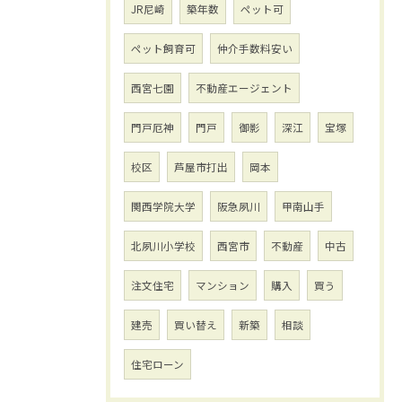
JR尼崎
築年数
ペット可
ペット飼育可
仲介手数料安い
西宮七園
不動産エージェント
門戸厄神
門戸
御影
深江
宝塚
校区
芦屋市打出
岡本
関西学院大学
阪急夙川
甲南山手
北夙川小学校
西宮市
不動産
中古
注文住宅
マンション
購入
買う
建売
買い替え
新築
相談
住宅ローン