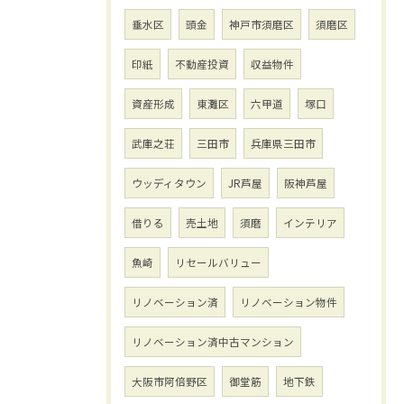
垂水区
頭金
神戸市須磨区
須磨区
印紙
不動産投資
収益物件
資産形成
東灘区
六甲道
塚口
武庫之荘
三田市
兵庫県三田市
ウッディタウン
JR芦屋
阪神芦屋
借りる
売土地
須磨
インテリア
魚崎
リセールバリュー
リノベーション済
リノベーション物件
リノベーション済中古マンション
大阪市阿倍野区
御堂筋
地下鉄