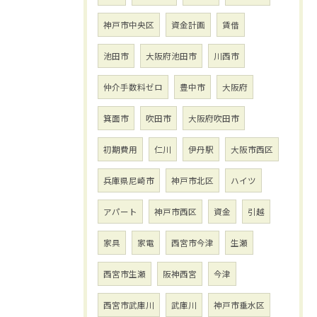
神戸市中央区
資金計画
賃借
池田市
大阪府池田市
川西市
仲介手数料ゼロ
豊中市
大阪府
箕面市
吹田市
大阪府吹田市
初期費用
仁川
伊丹駅
大阪市西区
兵庫県尼崎市
神戸市北区
ハイツ
アパート
神戸市西区
資金
引越
家具
家電
西宮市今津
生瀬
西宮市生瀬
阪神西宮
今津
西宮市武庫川
武庫川
神戸市垂水区