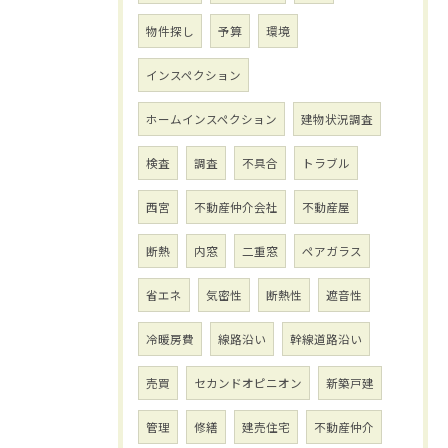
物件探し
予算
環境
インスペクション
ホームインスペクション
建物状況調査
検査
調査
不具合
トラブル
西宮
不動産仲介会社
不動産屋
断熱
内窓
二重窓
ペアガラス
省エネ
気密性
断熱性
遮音性
冷暖房費
線路沿い
幹線道路沿い
売買
セカンドオピニオン
新築戸建
管理
修繕
建売住宅
不動産仲介