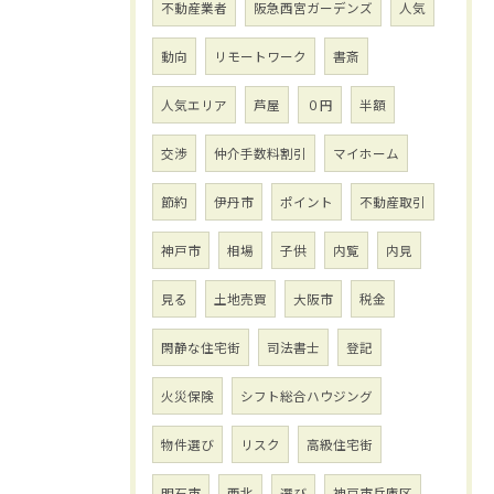
不動産業者
阪急西宮ガーデンズ
人気
動向
リモートワーク
書斎
人気エリア
芦屋
０円
半額
交渉
仲介手数料割引
マイホーム
節約
伊丹市
ポイント
不動産取引
神戸市
相場
子供
内覧
内見
見る
土地売買
大阪市
税金
閑静な住宅街
司法書士
登記
火災保険
シフト総合ハウジング
物件選び
リスク
高級住宅街
明石市
西北
選び
神戸市兵庫区