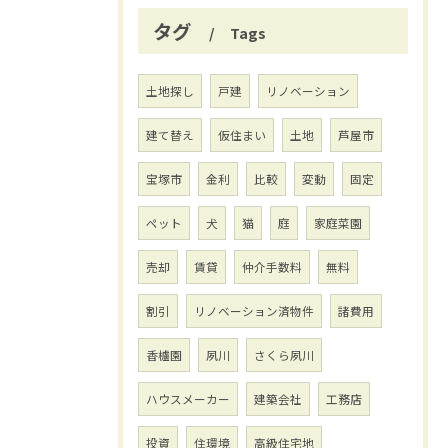
タグ
Tags
土地探し
戸建
リノベーション
建て替え
仮住まい
土地
芦屋市
宝塚市
金利
比較
変動
固定
ペット
犬
猫
庭
家庭菜園
売却
賃貸
仲介手数料
無料
割引
リノベーション済物件
諸費用
香櫨園
夙川
さくら夙川
ハウスメーカー
建築会社
工務店
投資
住環境
高級住宅地