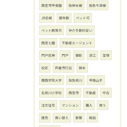
西宮市甲東園
阪神本線
阪急今津線
JR尼崎
築年数
ペット可
ペット飼育可
仲介手数料安い
西宮七園
不動産エージェント
門戸厄神
門戸
御影
深江
宝塚
校区
芦屋市打出
岡本
関西学院大学
阪急夙川
甲南山手
北夙川小学校
西宮市
不動産
中古
注文住宅
マンション
購入
買う
建売
買い替え
新築
相談