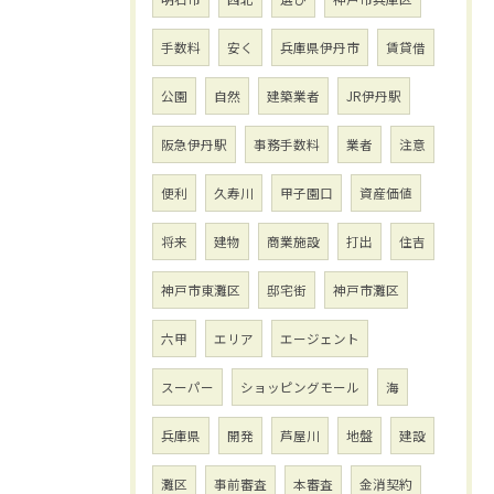
手数料
安く
兵庫県伊丹市
賃貸借
公園
自然
建築業者
JR伊丹駅
阪急伊丹駅
事務手数料
業者
注意
便利
久寿川
甲子園口
資産価値
将来
建物
商業施設
打出
住吉
神戸市東灘区
邸宅街
神戸市灘区
六甲
エリア
エージェント
スーパー
ショッピングモール
海
兵庫県
開発
芦屋川
地盤
建設
灘区
事前審査
本審査
金消契約