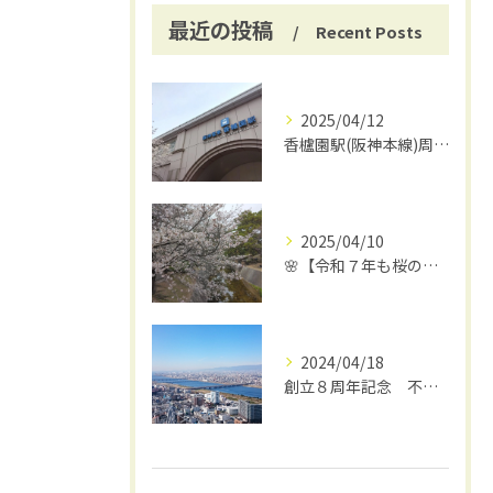
最近の投稿
Recent Posts
2025/04/12
香櫨園駅(阪神本線)周辺の魅力を発見してみませんか？
2025/04/10
🌸【令和７年も桜の季節がやってきました！】🌸
2024/04/18
創立８周年記念 不動産売買賃貸仲介会社のシフト総合ハウジング 【西宮市】夙川のさくらが有名な阪神香櫨園駅が最寄りの不動産屋