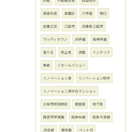
印紙
不動産投資
収益物件
資産形成
東灘区
六甲道
塚口
武庫之荘
三田市
兵庫県三田市
ウッディタウン
JR芦屋
阪神芦屋
借りる
売土地
須磨
インテリア
魚崎
リセールバリュー
リノベーション済
リノベーション物件
リノベーション済中古マンション
大阪市阿倍野区
御堂筋
地下鉄
西宮市甲東園
阪神本線
阪急今津線
JR尼崎
築年数
ペット可