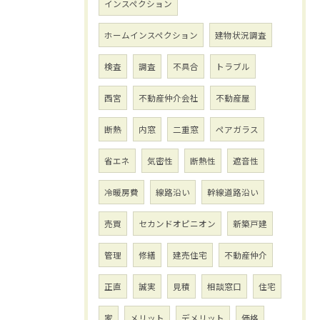
インスペクション
ホームインスペクション
建物状況調査
検査
調査
不具合
トラブル
西宮
不動産仲介会社
不動産屋
断熱
内窓
二重窓
ペアガラス
省エネ
気密性
断熱性
遮音性
冷暖房費
線路沿い
幹線道路沿い
売買
セカンドオピニオン
新築戸建
管理
修繕
建売住宅
不動産仲介
正直
誠実
見積
相談窓口
住宅
家
メリット
デメリット
価格