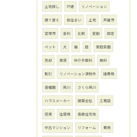
土地探し
戸建
リノベーション
建て替え
仮住まい
土地
芦屋市
宝塚市
金利
比較
変動
固定
ペット
犬
猫
庭
家庭菜園
売却
賃貸
仲介手数料
無料
割引
リノベーション済物件
諸費用
香櫨園
夙川
さくら夙川
ハウスメーカー
建築会社
工務店
投資
住環境
高級住宅地
中古マンション
リフォーム
費用