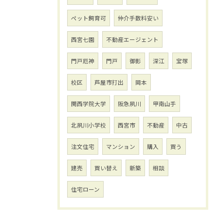
ペット飼育可
仲介手数料安い
西宮七園
不動産エージェント
門戸厄神
門戸
御影
深江
宝塚
校区
芦屋市打出
岡本
関西学院大学
阪急夙川
甲南山手
北夙川小学校
西宮市
不動産
中古
注文住宅
マンション
購入
買う
建売
買い替え
新築
相談
住宅ローン