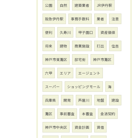
公園
自然
建築業者
JR伊丹駅
阪急伊丹駅
事務手数料
業者
注意
便利
久寿川
甲子園口
資産価値
将来
建物
商業施設
打出
住吉
神戸市東灘区
邸宅街
神戸市灘区
六甲
エリア
エージェント
スーパー
ショッピングモール
海
兵庫県
開発
芦屋川
地盤
建設
灘区
事前審査
本審査
金消契約
神戸市中央区
資金計画
賃借