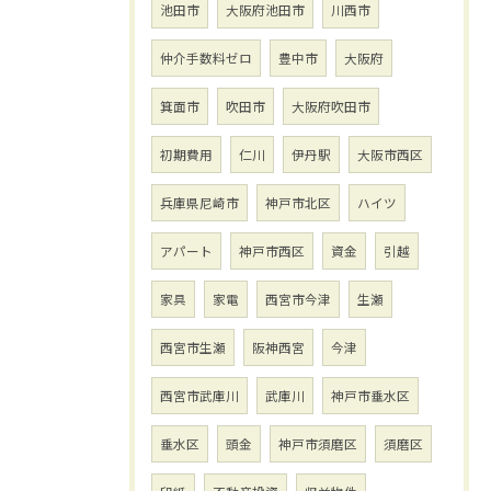
池田市
大阪府池田市
川西市
仲介手数料ゼロ
豊中市
大阪府
箕面市
吹田市
大阪府吹田市
初期費用
仁川
伊丹駅
大阪市西区
兵庫県尼崎市
神戸市北区
ハイツ
アパート
神戸市西区
資金
引越
家具
家電
西宮市今津
生瀬
西宮市生瀬
阪神西宮
今津
西宮市武庫川
武庫川
神戸市垂水区
垂水区
頭金
神戸市須磨区
須磨区