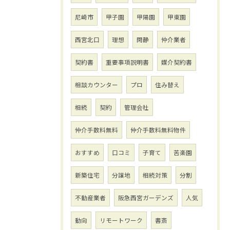
尼崎市
甲子園
甲陽園
甲東園
西宮北口
理想
閑静
仲介業者
契約書
重要事項説明書
媒介契約書
相談カウンター
プロ
住み替え
相続
契約
管理会社
仲介手数料無料
仲介手数料無料物件
おすすめ
口コミ
子育て
苦楽園
新築住宅
分譲地
相続対策
分割
不動産業者
阪急西宮ガーデンズ
人気
動向
リモートワーク
書斎