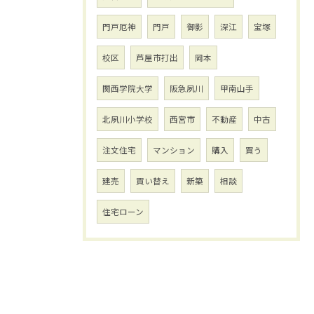
門戸厄神
門戸
御影
深江
宝塚
校区
芦屋市打出
岡本
関西学院大学
阪急夙川
甲南山手
北夙川小学校
西宮市
不動産
中古
注文住宅
マンション
購入
買う
建売
買い替え
新築
相談
住宅ローン