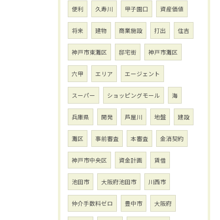
便利
久寿川
甲子園口
資産価値
将来
建物
商業施設
打出
住吉
神戸市東灘区
邸宅街
神戸市灘区
六甲
エリア
エージェント
スーパー
ショッピングモール
海
兵庫県
開発
芦屋川
地盤
建設
灘区
事前審査
本審査
金消契約
神戸市中央区
資金計画
賃借
池田市
大阪府池田市
川西市
仲介手数料ゼロ
豊中市
大阪府