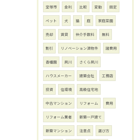
宝塚市
金利
比較
変動
固定
ペット
犬
猫
庭
家庭菜園
売却
賃貸
仲介手数料
無料
割引
リノベーション済物件
諸費用
香櫨園
夙川
さくら夙川
ハウスメーカー
建築会社
工務店
投資
住環境
高級住宅地
中古マンション
リフォーム
費用
リフォーム業者
新築一戸建て
新築マンション
注意点
選び方