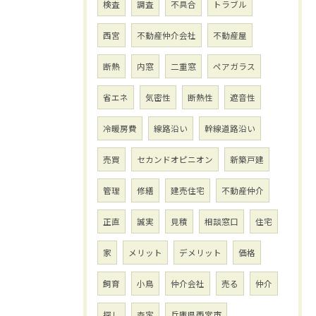
検査
調査
不具合
トラブル
西宮
不動産仲介会社
不動産屋
断熱
内窓
二重窓
ペアガラス
省エネ
気密性
断熱性
遮音性
冷暖房費
線路沿い
幹線道路沿い
売買
セカンドオピニオン
新築戸建
管理
修繕
建売住宅
不動産仲介
正直
誠実
見積
相談窓口
住宅
家
メリット
デメリット
価格
飼育
小鳥
仲介会社
売る
仲介
探し
査定
兵庫県西宮市