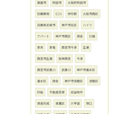
箕面市
吹田市
大阪府吹田市
初期費用
仁川
伊丹駅
大阪市西区
兵庫県尼崎市
神戸市北区
ハイツ
アパート
神戸市西区
資金
引越
家具
家電
西宮市今津
生瀬
西宮市生瀬
阪神西宮
今津
西宮市武庫川
武庫川
神戸市垂水区
垂水区
頭金
神戸市須磨区
須磨区
印紙
不動産投資
収益物件
資産形成
東灘区
六甲道
塚口