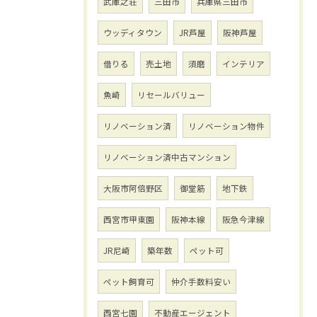
武庫之荘
三田市
兵庫県三田市
ウッディタウン
JR芦屋
阪神芦屋
借りる
売土地
須磨
インテリア
魚崎
リセールバリュー
リノベーション済
リノベーション物件
リノベーション済中古マンション
大阪市阿倍野区
御堂筋
地下鉄
西宮市甲東園
阪神本線
阪急今津線
JR尼崎
築年数
ペット可
ペット飼育可
仲介手数料安い
西宮七園
不動産エージェント