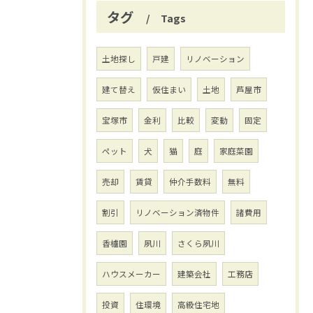
タグ
Tags
土地探し
戸建
リノベーション
建て替え
仮住まい
土地
芦屋市
宝塚市
金利
比較
変動
固定
ペット
犬
猫
庭
家庭菜園
売却
賃貸
仲介手数料
無料
割引
リノベーション済物件
諸費用
香櫨園
夙川
さくら夙川
ハウスメーカー
建築会社
工務店
投資
住環境
高級住宅地