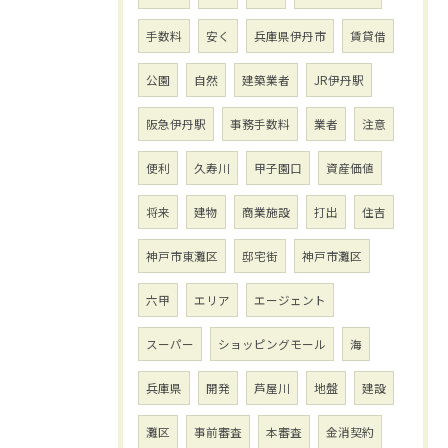
手数料
安く
兵庫県伊丹市
賃貸借
公園
自然
建築業者
JR伊丹駅
阪急伊丹駅
事務手数料
業者
注意
便利
久寿川
甲子園口
資産価値
将来
建物
商業施設
打出
住吉
神戸市東灘区
邸宅街
神戸市灘区
六甲
エリア
エージェント
スーパー
ショッピングモール
海
兵庫県
開発
芦屋川
地盤
建設
灘区
事前審査
本審査
金消契約