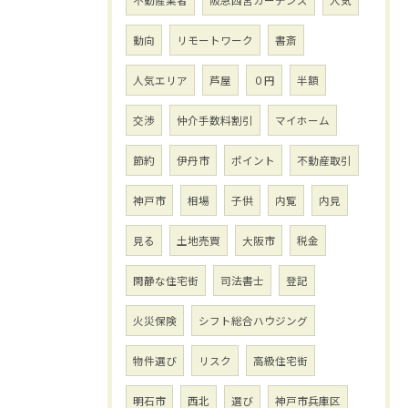
不動産業者
阪急西宮ガーデンズ
人気
動向
リモートワーク
書斎
人気エリア
芦屋
０円
半額
交渉
仲介手数料割引
マイホーム
節約
伊丹市
ポイント
不動産取引
神戸市
相場
子供
内覧
内見
見る
土地売買
大阪市
税金
閑静な住宅街
司法書士
登記
火災保険
シフト総合ハウジング
物件選び
リスク
高級住宅街
明石市
西北
選び
神戸市兵庫区