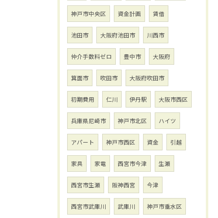
神戸市中央区
資金計画
賃借
池田市
大阪府池田市
川西市
仲介手数料ゼロ
豊中市
大阪府
箕面市
吹田市
大阪府吹田市
初期費用
仁川
伊丹駅
大阪市西区
兵庫県尼崎市
神戸市北区
ハイツ
アパート
神戸市西区
資金
引越
家具
家電
西宮市今津
生瀬
西宮市生瀬
阪神西宮
今津
西宮市武庫川
武庫川
神戸市垂水区