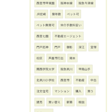
西宮市甲東園
阪神本線
阪急今津線
JR尼崎
築年数
ペット可
ペット飼育可
仲介手数料安い
西宮七園
不動産エージェント
門戸厄神
門戸
御影
深江
宝塚
校区
芦屋市打出
岡本
関西学院大学
阪急夙川
甲南山手
北夙川小学校
西宮市
不動産
中古
注文住宅
マンション
購入
買う
建売
買い替え
新築
相談