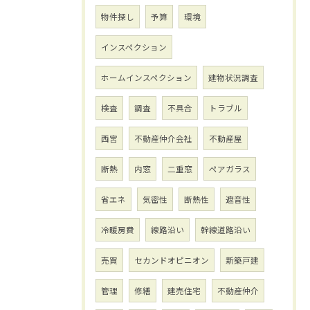
物件探し
予算
環境
インスペクション
ホームインスペクション
建物状況調査
検査
調査
不具合
トラブル
西宮
不動産仲介会社
不動産屋
断熱
内窓
二重窓
ペアガラス
省エネ
気密性
断熱性
遮音性
冷暖房費
線路沿い
幹線道路沿い
売買
セカンドオピニオン
新築戸建
管理
修繕
建売住宅
不動産仲介