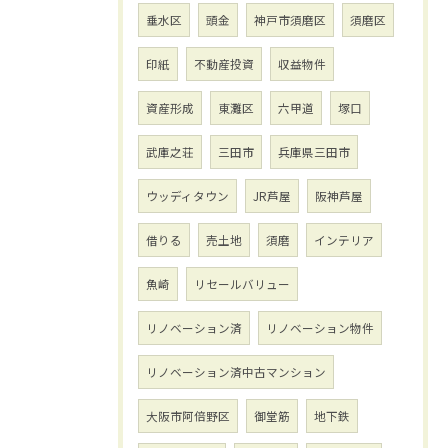
垂水区
頭金
神戸市須磨区
須磨区
印紙
不動産投資
収益物件
資産形成
東灘区
六甲道
塚口
武庫之荘
三田市
兵庫県三田市
ウッディタウン
JR芦屋
阪神芦屋
借りる
売土地
須磨
インテリア
魚崎
リセールバリュー
リノベーション済
リノベーション物件
リノベーション済中古マンション
大阪市阿倍野区
御堂筋
地下鉄