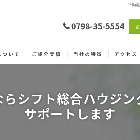
不動
0798-35-5554
について
ご紹介実績
当社の特徴
アクセス
売買
仲介
ならシフト総合ハウジン
戸建て
サポートします
土地
仲介手数料