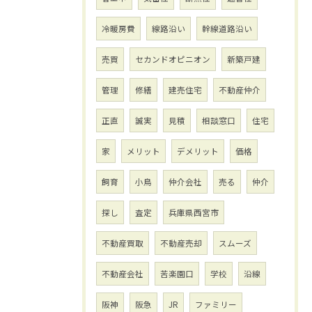
冷暖房費
線路沿い
幹線道路沿い
売買
セカンドオピニオン
新築戸建
管理
修繕
建売住宅
不動産仲介
正直
誠実
見積
相談窓口
住宅
家
メリット
デメリット
価格
飼育
小鳥
仲介会社
売る
仲介
探し
査定
兵庫県西宮市
不動産買取
不動産売却
スムーズ
不動産会社
苦楽園口
学校
沿線
阪神
阪急
JR
ファミリー