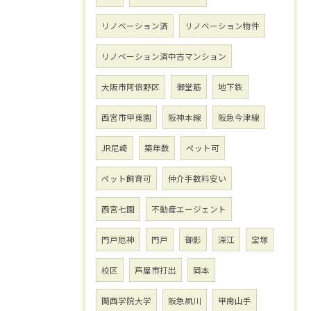
リノベーション済
リノベーション物件
リノベーション済中古マンション
大阪市阿倍野区
御堂筋
地下鉄
西宮市甲東園
阪神本線
阪急今津線
JR尼崎
築年数
ペット可
ペット飼育可
仲介手数料安い
西宮七園
不動産エージェント
門戸厄神
門戸
御影
深江
宝塚
校区
芦屋市打出
岡本
関西学院大学
阪急夙川
甲南山手