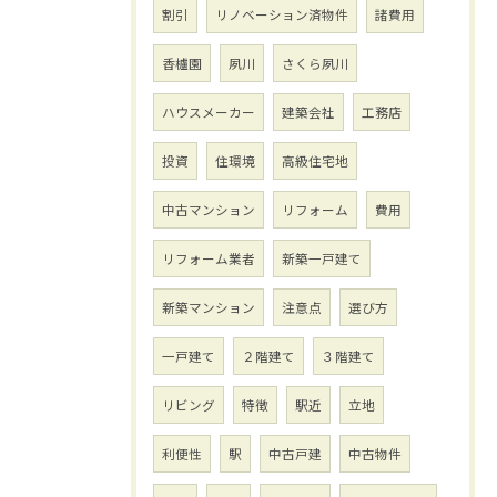
割引
リノベーション済物件
諸費用
香櫨園
夙川
さくら夙川
ハウスメーカー
建築会社
工務店
投資
住環境
高級住宅地
中古マンション
リフォーム
費用
リフォーム業者
新築一戸建て
新築マンション
注意点
選び方
一戸建て
２階建て
３階建て
リビング
特徴
駅近
立地
利便性
駅
中古戸建
中古物件