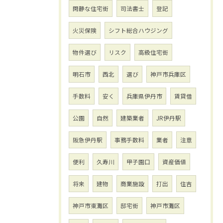
閑静な住宅街
司法書士
登記
火災保険
シフト総合ハウジング
物件選び
リスク
高級住宅街
明石市
西北
選び
神戸市兵庫区
手数料
安く
兵庫県伊丹市
賃貸借
公園
自然
建築業者
JR伊丹駅
阪急伊丹駅
事務手数料
業者
注意
便利
久寿川
甲子園口
資産価値
将来
建物
商業施設
打出
住吉
神戸市東灘区
邸宅街
神戸市灘区