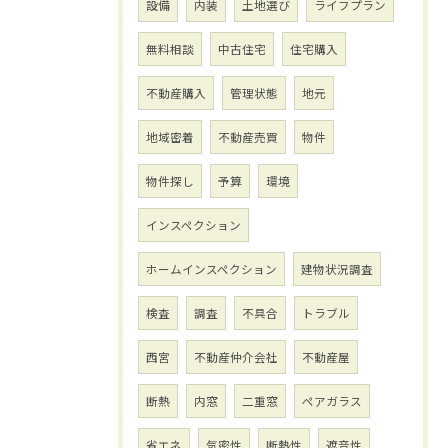
設備
内装
土地選び
ライフプラン
無料相談
中古住宅
住宅購入
不動産購入
管理状態
地元
地域密着
不動産売買
物件
物件探し
予算
環境
インスペクション
ホームインスペクション
建物状況調査
検査
調査
不具合
トラブル
西宮
不動産仲介会社
不動産屋
断熱
内窓
二重窓
ペアガラス
省エネ
気密性
断熱性
遮音性