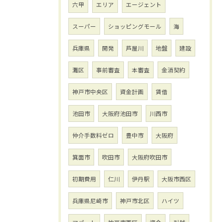
六甲
エリア
エージェント
スーパー
ショッピングモール
海
兵庫県
開発
芦屋川
地盤
建設
灘区
事前審査
本審査
金消契約
神戸市中央区
資金計画
賃借
池田市
大阪府池田市
川西市
仲介手数料ゼロ
豊中市
大阪府
箕面市
吹田市
大阪府吹田市
初期費用
仁川
伊丹駅
大阪市西区
兵庫県尼崎市
神戸市北区
ハイツ