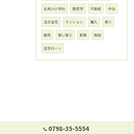
北夙川小学校
西宮市
不動産
中古
注文住宅
マンション
購入
買う
建売
買い替え
新築
相談
住宅ローン
0798-35-5554