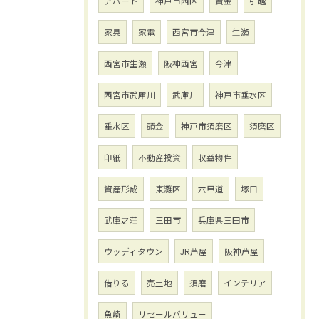
アパート
神戸市西区
資金
引越
家具
家電
西宮市今津
生瀬
西宮市生瀬
阪神西宮
今津
西宮市武庫川
武庫川
神戸市垂水区
垂水区
頭金
神戸市須磨区
須磨区
印紙
不動産投資
収益物件
資産形成
東灘区
六甲道
塚口
武庫之荘
三田市
兵庫県三田市
ウッディタウン
JR芦屋
阪神芦屋
借りる
売土地
須磨
インテリア
魚崎
リセールバリュー