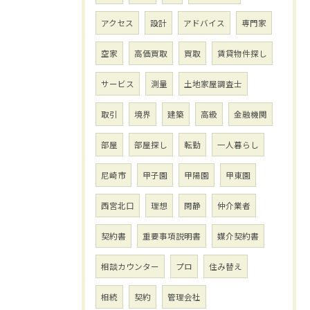
アクセス
設計
アドバイス
専門家
空家
高価買取
買取
賃貸物件探し
サービス
測量
土地家屋調査士
取引
境界
建築
高級
金融機関
部屋
部屋探し
転勤
一人暮らし
尼崎市
甲子園
甲陽園
甲東園
西宮北口
理想
閑静
仲介業者
契約書
重要事項説明書
媒介契約書
相談カウンター
プロ
住み替え
相続
契約
管理会社