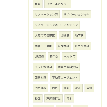
魚崎
リセールバリュー
リノベーション済
リノベーション物件
リノベーション済中古マンション
大阪市阿倍野区
御堂筋
地下鉄
西宮市甲東園
阪神本線
阪急今津線
JR尼崎
築年数
ペット可
ペット飼育可
仲介手数料安い
西宮七園
不動産エージェント
門戸厄神
門戸
御影
深江
宝塚
校区
芦屋市打出
岡本