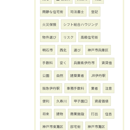
閑静な住宅街
司法書士
登記
火災保険
シフト総合ハウジング
物件選び
リスク
高級住宅街
明石市
西北
選び
神戸市兵庫区
手数料
安く
兵庫県伊丹市
賃貸借
公園
自然
建築業者
JR伊丹駅
阪急伊丹駅
事務手数料
業者
注意
便利
久寿川
甲子園口
資産価値
将来
建物
商業施設
打出
住吉
神戸市東灘区
邸宅街
神戸市灘区