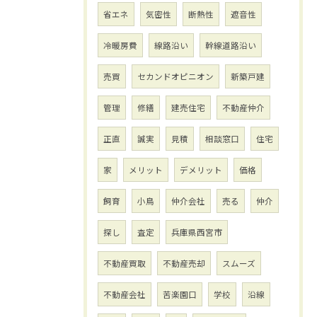
省エネ
気密性
断熱性
遮音性
冷暖房費
線路沿い
幹線道路沿い
売買
セカンドオピニオン
新築戸建
管理
修繕
建売住宅
不動産仲介
正直
誠実
見積
相談窓口
住宅
家
メリット
デメリット
価格
飼育
小鳥
仲介会社
売る
仲介
探し
査定
兵庫県西宮市
不動産買取
不動産売却
スムーズ
不動産会社
苦楽園口
学校
沿線