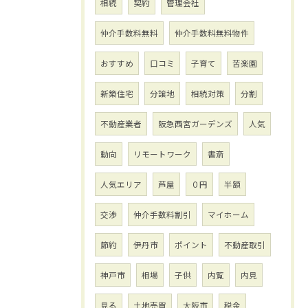
相続
契約
管理会社
仲介手数料無料
仲介手数料無料物件
おすすめ
口コミ
子育て
苦楽園
新築住宅
分譲地
相続対策
分割
不動産業者
阪急西宮ガーデンズ
人気
動向
リモートワーク
書斎
人気エリア
芦屋
０円
半額
交渉
仲介手数料割引
マイホーム
節約
伊丹市
ポイント
不動産取引
神戸市
相場
子供
内覧
内見
見る
土地売買
大阪市
税金