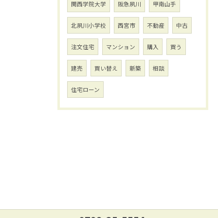
関西学院大学
阪急夙川
甲南山手
北夙川小学校
西宮市
不動産
中古
注文住宅
マンション
購入
買う
建売
買い替え
新築
相談
住宅ローン