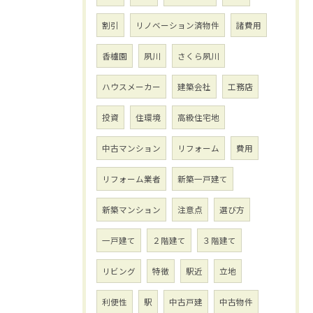
割引
リノベーション済物件
諸費用
香櫨園
夙川
さくら夙川
ハウスメーカー
建築会社
工務店
投資
住環境
高級住宅地
中古マンション
リフォーム
費用
リフォーム業者
新築一戸建て
新築マンション
注意点
選び方
一戸建て
２階建て
３階建て
リビング
特徴
駅近
立地
利便性
駅
中古戸建
中古物件