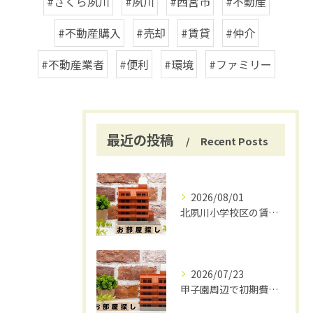
#さくら夙川
#夙川
#西宮市
#不動産
#不動産購入
#売却
#賃貸
#仲介
#不動産業者
#便利
#環境
#ファミリー
最近の投稿
Recent Posts
2026/08/01
北夙川小学校区の賃貸と仲介手数料無料の魅力
2026/07/23
甲子園周辺で初期費用安く賃貸探し