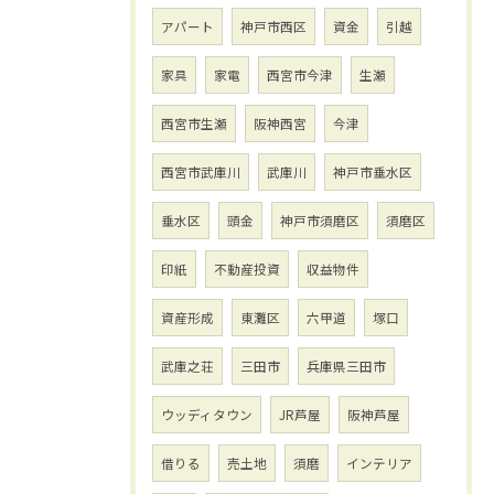
アパート
神戸市西区
資金
引越
家具
家電
西宮市今津
生瀬
西宮市生瀬
阪神西宮
今津
西宮市武庫川
武庫川
神戸市垂水区
垂水区
頭金
神戸市須磨区
須磨区
印紙
不動産投資
収益物件
資産形成
東灘区
六甲道
塚口
武庫之荘
三田市
兵庫県三田市
ウッディタウン
JR芦屋
阪神芦屋
借りる
売土地
須磨
インテリア