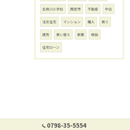
北夙川小学校
西宮市
不動産
中古
注文住宅
マンション
購入
買う
建売
買い替え
新築
相談
住宅ローン
0798-35-5554