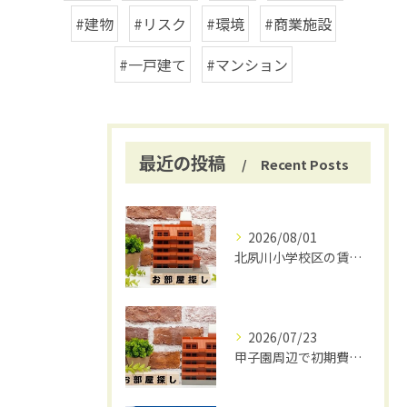
#建物
#リスク
#環境
#商業施設
#一戸建て
#マンション
最近の投稿
Recent Posts
2026/08/01
北夙川小学校区の賃貸と仲介手数料無料の魅力
2026/07/23
甲子園周辺で初期費用安く賃貸探し