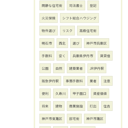
閑静な住宅街
司法書士
登記
火災保険
シフト総合ハウジング
物件選び
リスク
高級住宅街
明石市
西北
選び
神戸市兵庫区
手数料
安く
兵庫県伊丹市
賃貸借
公園
自然
建築業者
JR伊丹駅
阪急伊丹駅
事務手数料
業者
注意
便利
久寿川
甲子園口
資産価値
将来
建物
商業施設
打出
住吉
神戸市東灘区
邸宅街
神戸市灘区