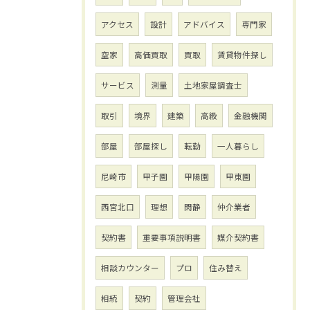
アクセス
設計
アドバイス
専門家
空家
高価買取
買取
賃貸物件探し
サービス
測量
土地家屋調査士
取引
境界
建築
高級
金融機関
部屋
部屋探し
転勤
一人暮らし
尼崎市
甲子園
甲陽園
甲東園
西宮北口
理想
閑静
仲介業者
契約書
重要事項説明書
媒介契約書
相談カウンター
プロ
住み替え
相続
契約
管理会社