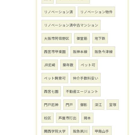
リノベーション済
リノベーション物件
リノベーション済中古マンション
大阪市阿倍野区
御堂筋
地下鉄
西宮市甲東園
阪神本線
阪急今津線
JR尼崎
築年数
ペット可
ペット飼育可
仲介手数料安い
西宮七園
不動産エージェント
門戸厄神
門戸
御影
深江
宝塚
校区
芦屋市打出
岡本
関西学院大学
阪急夙川
甲南山手