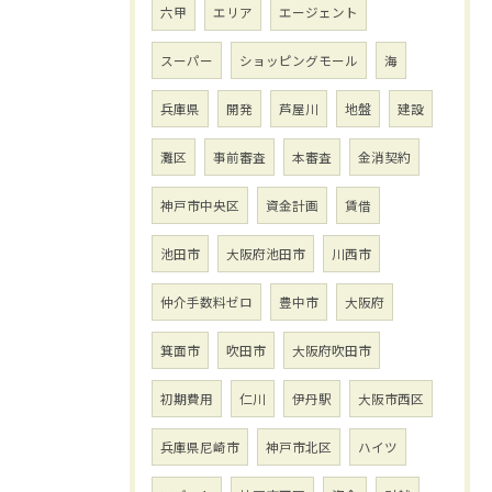
六甲
エリア
エージェント
スーパー
ショッピングモール
海
兵庫県
開発
芦屋川
地盤
建設
灘区
事前審査
本審査
金消契約
神戸市中央区
資金計画
賃借
池田市
大阪府池田市
川西市
仲介手数料ゼロ
豊中市
大阪府
箕面市
吹田市
大阪府吹田市
初期費用
仁川
伊丹駅
大阪市西区
兵庫県尼崎市
神戸市北区
ハイツ