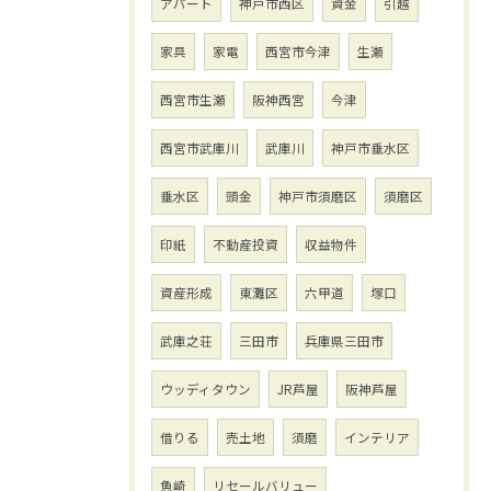
アパート
神戸市西区
資金
引越
家具
家電
西宮市今津
生瀬
西宮市生瀬
阪神西宮
今津
西宮市武庫川
武庫川
神戸市垂水区
垂水区
頭金
神戸市須磨区
須磨区
印紙
不動産投資
収益物件
資産形成
東灘区
六甲道
塚口
武庫之荘
三田市
兵庫県三田市
ウッディタウン
JR芦屋
阪神芦屋
借りる
売土地
須磨
インテリア
魚崎
リセールバリュー