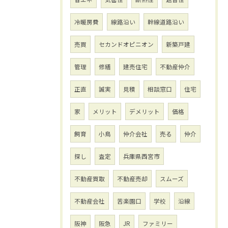
冷暖房費
線路沿い
幹線道路沿い
売買
セカンドオピニオン
新築戸建
管理
修繕
建売住宅
不動産仲介
正直
誠実
見積
相談窓口
住宅
家
メリット
デメリット
価格
飼育
小鳥
仲介会社
売る
仲介
探し
査定
兵庫県西宮市
不動産買取
不動産売却
スムーズ
不動産会社
苦楽園口
学校
沿線
阪神
阪急
JR
ファミリー