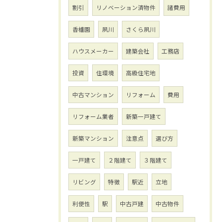
割引
リノベーション済物件
諸費用
香櫨園
夙川
さくら夙川
ハウスメーカー
建築会社
工務店
投資
住環境
高級住宅地
中古マンション
リフォーム
費用
リフォーム業者
新築一戸建て
新築マンション
注意点
選び方
一戸建て
２階建て
３階建て
リビング
特徴
駅近
立地
利便性
駅
中古戸建
中古物件