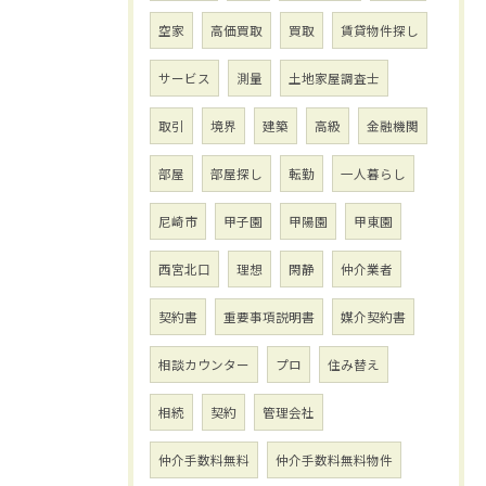
空家
高価買取
買取
賃貸物件探し
サービス
測量
土地家屋調査士
取引
境界
建築
高級
金融機関
部屋
部屋探し
転勤
一人暮らし
尼崎市
甲子園
甲陽園
甲東園
西宮北口
理想
閑静
仲介業者
契約書
重要事項説明書
媒介契約書
相談カウンター
プロ
住み替え
相続
契約
管理会社
仲介手数料無料
仲介手数料無料物件