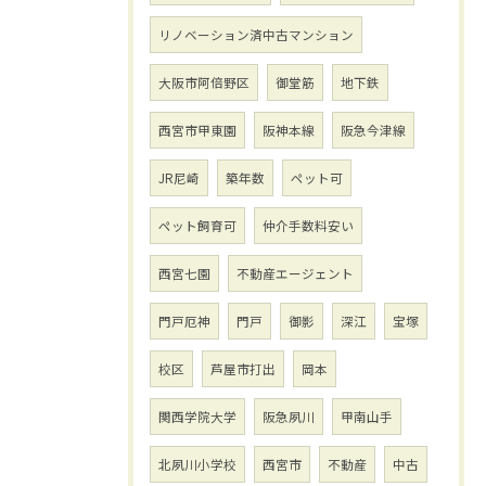
リノベーション済中古マンション
大阪市阿倍野区
御堂筋
地下鉄
西宮市甲東園
阪神本線
阪急今津線
JR尼崎
築年数
ペット可
ペット飼育可
仲介手数料安い
西宮七園
不動産エージェント
門戸厄神
門戸
御影
深江
宝塚
校区
芦屋市打出
岡本
関西学院大学
阪急夙川
甲南山手
北夙川小学校
西宮市
不動産
中古