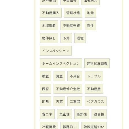
無料相談
中古住宅
住宅購入
不動産購入
管理状態
地元
地域密着
不動産売買
物件
物件探し
予算
環境
インスペクション
ホームインスペクション
建物状況調査
検査
調査
不具合
トラブル
西宮
不動産仲介会社
不動産屋
断熱
内窓
二重窓
ペアガラス
省エネ
気密性
断熱性
遮音性
冷暖房費
線路沿い
幹線道路沿い