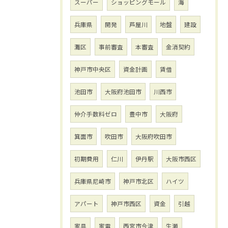
スーパー
ショッピングモール
海
兵庫県
開発
芦屋川
地盤
建設
灘区
事前審査
本審査
金消契約
神戸市中央区
資金計画
賃借
池田市
大阪府池田市
川西市
仲介手数料ゼロ
豊中市
大阪府
箕面市
吹田市
大阪府吹田市
初期費用
仁川
伊丹駅
大阪市西区
兵庫県尼崎市
神戸市北区
ハイツ
アパート
神戸市西区
資金
引越
家具
家電
西宮市今津
生瀬