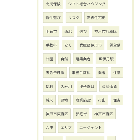
火災保険
シフト総合ハウジング
物件選び
リスク
高級住宅街
明石市
西北
選び
神戸市兵庫区
手数料
安く
兵庫県伊丹市
賃貸借
公園
自然
建築業者
JR伊丹駅
阪急伊丹駅
事務手数料
業者
注意
便利
久寿川
甲子園口
資産価値
将来
建物
商業施設
打出
住吉
神戸市東灘区
邸宅街
神戸市灘区
六甲
エリア
エージェント