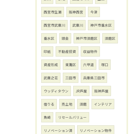
西宮市生瀬
阪神西宮
今津
西宮市武庫川
武庫川
神戸市垂水区
垂水区
頭金
神戸市須磨区
須磨区
印紙
不動産投資
収益物件
資産形成
東灘区
六甲道
塚口
武庫之荘
三田市
兵庫県三田市
ウッディタウン
JR芦屋
阪神芦屋
借りる
売土地
須磨
インテリア
魚崎
リセールバリュー
リノベーション済
リノベーション物件