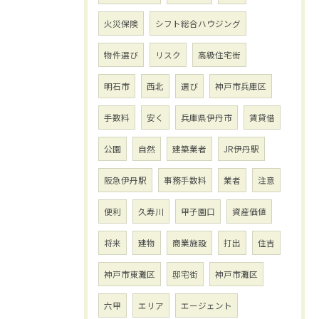
火災保険
シフト総合ハウジング
物件選び
リスク
高級住宅街
明石市
西北
選び
神戸市兵庫区
手数料
安く
兵庫県伊丹市
賃貸借
公園
自然
建築業者
JR伊丹駅
阪急伊丹駅
事務手数料
業者
注意
便利
久寿川
甲子園口
資産価値
将来
建物
商業施設
打出
住吉
神戸市東灘区
邸宅街
神戸市灘区
六甲
エリア
エージェント