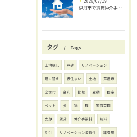
2026/07/19
伊丹市で賃貸仲介手数料無料の賢い借り方
タグ
Tags
土地探し
戸建
リノベーション
建て替え
仮住まい
土地
芦屋市
宝塚市
金利
比較
変動
固定
ペット
犬
猫
庭
家庭菜園
売却
賃貸
仲介手数料
無料
割引
リノベーション済物件
諸費用