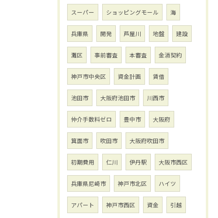
スーパー
ショッピングモール
海
兵庫県
開発
芦屋川
地盤
建設
灘区
事前審査
本審査
金消契約
神戸市中央区
資金計画
賃借
池田市
大阪府池田市
川西市
仲介手数料ゼロ
豊中市
大阪府
箕面市
吹田市
大阪府吹田市
初期費用
仁川
伊丹駅
大阪市西区
兵庫県尼崎市
神戸市北区
ハイツ
アパート
神戸市西区
資金
引越