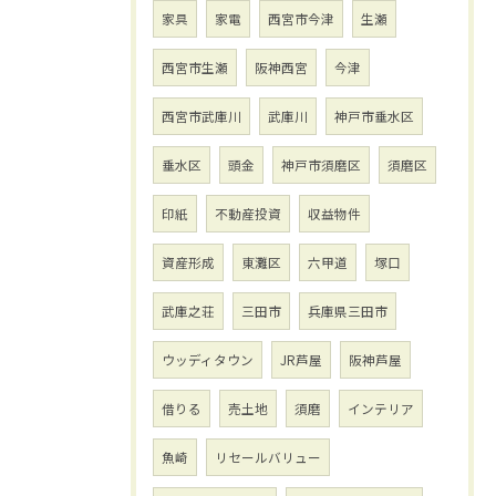
家具
家電
西宮市今津
生瀬
西宮市生瀬
阪神西宮
今津
西宮市武庫川
武庫川
神戸市垂水区
垂水区
頭金
神戸市須磨区
須磨区
印紙
不動産投資
収益物件
資産形成
東灘区
六甲道
塚口
武庫之荘
三田市
兵庫県三田市
ウッディタウン
JR芦屋
阪神芦屋
借りる
売土地
須磨
インテリア
魚崎
リセールバリュー