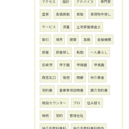
アクセス
設計
アドバイス
専門家
空家
高価買取
買取
賃貸物件探し
サービス
測量
土地家屋調査士
取引
境界
建築
高級
金融機関
部屋
部屋探し
転勤
一人暮らし
尼崎市
甲子園
甲陽園
甲東園
西宮北口
理想
閑静
仲介業者
契約書
重要事項説明書
媒介契約書
相談カウンター
プロ
住み替え
相続
契約
管理会社
仲介手数料無料
仲介手数料無料物件