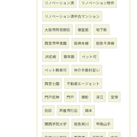
リノベーション済
リノベーション物件
リノベーション済中古マンション
大阪市阿倍野区
御堂筋
地下鉄
西宮市甲東園
阪神本線
阪急今津線
JR尼崎
築年数
ペット可
ペット飼育可
仲介手数料安い
西宮七園
不動産エージェント
門戸厄神
門戸
御影
深江
宝塚
校区
芦屋市打出
岡本
関西学院大学
阪急夙川
甲南山手