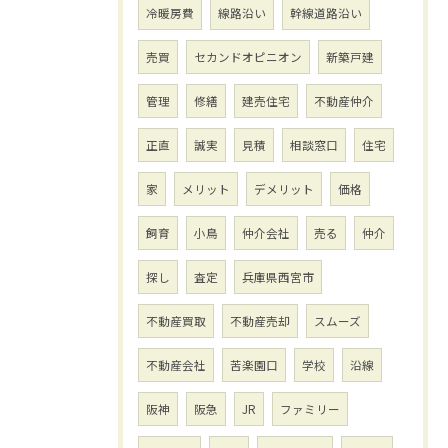
冷暖房費
線路沿い
幹線道路沿い
売買
セカンドオピニオン
新築戸建
管理
修繕
建売住宅
不動産仲介
正直
誠実
見積
相談窓口
住宅
家
メリット
デメリット
価格
飼育
小鳥
仲介会社
売る
仲介
探し
査定
兵庫県西宮市
不動産買取
不動産売却
スムーズ
不動産会社
苦楽園口
学校
沿線
阪神
阪急
JR
ファミリー