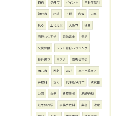
節約
伊丹市
ポイント
不動産取引
神戸市
相場
子供
内覧
内見
見る
土地売買
大阪市
税金
閑静な住宅街
司法書士
登記
火災保険
シフト総合ハウジング
物件選び
リスク
高級住宅街
明石市
西北
選び
神戸市兵庫区
手数料
安く
兵庫県伊丹市
賃貸借
公園
自然
建築業者
JR伊丹駅
阪急伊丹駅
事務手数料
業者
注意