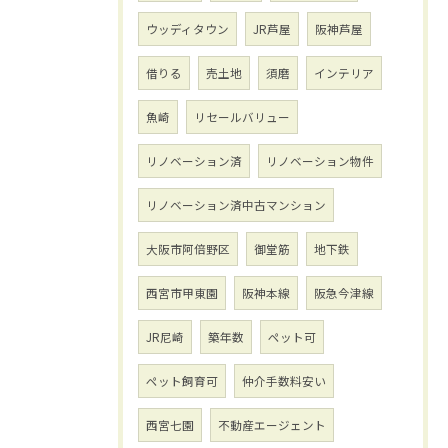
ウッディタウン
JR芦屋
阪神芦屋
借りる
売土地
須磨
インテリア
魚崎
リセールバリュー
リノベーション済
リノベーション物件
リノベーション済中古マンション
大阪市阿倍野区
御堂筋
地下鉄
西宮市甲東園
阪神本線
阪急今津線
JR尼崎
築年数
ペット可
ペット飼育可
仲介手数料安い
西宮七園
不動産エージェント