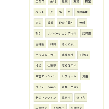
宝塚市
金利
比較
変動
固定
ペット
犬
猫
庭
家庭菜園
売却
賃貸
仲介手数料
無料
割引
リノベーション済物件
諸費用
香櫨園
夙川
さくら夙川
ハウスメーカー
建築会社
工務店
投資
住環境
高級住宅地
中古マンション
リフォーム
費用
リフォーム業者
新築一戸建て
新築マンション
注意点
選び方
一戸建て
２階建て
３階建て