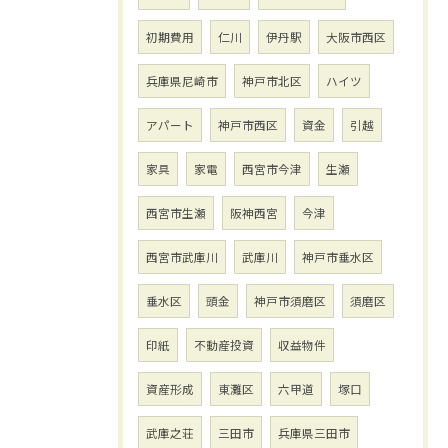
初期費用
仁川
伊丹駅
大阪市西区
兵庫県尼崎市
神戸市北区
ハイツ
アパート
神戸市西区
資金
引越
家具
家電
西宮市今津
生瀬
西宮市生瀬
阪神西宮
今津
西宮市武庫川
武庫川
神戸市垂水区
垂水区
頭金
神戸市須磨区
須磨区
印紙
不動産投資
収益物件
資産形成
東灘区
六甲道
塚口
武庫之荘
三田市
兵庫県三田市