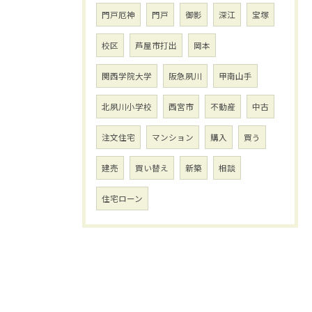
門戸厄神
門戸
御影
深江
宝塚
校区
芦屋市打出
岡本
関西学院大学
阪急夙川
甲南山手
北夙川小学校
西宮市
不動産
中古
注文住宅
マンション
購入
買う
建売
買い替え
新築
相談
住宅ローン