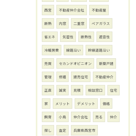
西宮
不動産仲介会社
不動産屋
断熱
内窓
二重窓
ペアガラス
省エネ
気密性
断熱性
遮音性
冷暖房費
線路沿い
幹線道路沿い
売買
セカンドオピニオン
新築戸建
管理
修繕
建売住宅
不動産仲介
正直
誠実
見積
相談窓口
住宅
家
メリット
デメリット
価格
飼育
小鳥
仲介会社
売る
仲介
探し
査定
兵庫県西宮市