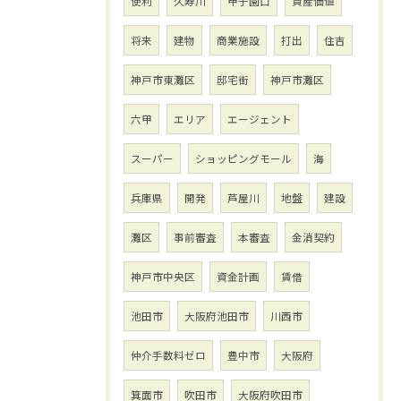
便利
久寿川
甲子園口
資産価値
将来
建物
商業施設
打出
住吉
神戸市東灘区
邸宅街
神戸市灘区
六甲
エリア
エージェント
スーパー
ショッピングモール
海
兵庫県
開発
芦屋川
地盤
建設
灘区
事前審査
本審査
金消契約
神戸市中央区
資金計画
賃借
池田市
大阪府池田市
川西市
仲介手数料ゼロ
豊中市
大阪府
箕面市
吹田市
大阪府吹田市