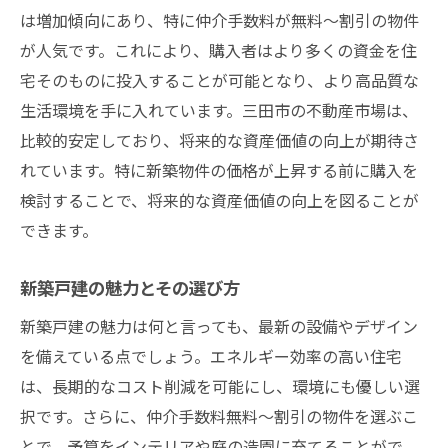
長く住むための住宅性能の見極め方
は増加傾向にあり、特に仲介手数料が無料～割引の物件
購入決定前に確認すべき重要事項
が人気です。これにより、購入者はより多くの資金を住
希望条件を叶える不動産選びの工夫
宅そのものに投入することが可能となり、より高品質な
兵庫県三田市の不動産市場最新情報でお得に購
生活環境を手に入れています。三田市の不動産市場は、
入
比較的安定しており、将来的な資産価値の向上が期待さ
三田市の不動産市場の変遷と今後の展望
れています。特に新築物件の価格が上昇する前に購入を
検討することで、将来的な資産価値の向上を図ることが
最新の物件情報をいち早くキャッチする方
できます。
法
マーケット情報を活かしたお得な購入タイ
新築戸建の魅力とその選び方
ミング
新築戸建の魅力は何と言っても、最新の設備やデザイン
仲介業者が提供する最新情報の入手法
を備えている点でしょう。エネルギー効率の高い住宅
不動産市場動向を理解した賢い購入計画
は、長期的なコスト削減を可能にし、環境にも優しい選
市場情報を基にした戦略的な物件選び
択です。さらに、仲介手数料無料～割引の物件を選ぶこ
とで、予算をインテリアや庭の造園に充てることがで