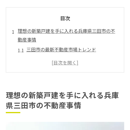
目次
理想の新築戸建を手に入れる兵庫県三田市の不
動産事情
三田市の最新不動産市場トレンド
新築戸建の魅力とその選び方
地域特性を活かした物件選びのポイント
三田市における住宅ローン最新情報
地域の支援制度を活用した不動産購入のス
理想の新築戸建を手に入れる兵庫
スメ
県三田市の不動産事情
三田市で人気の新築住宅エリア特集
仲介手数料無料で夢のマイホームを実現する方
法