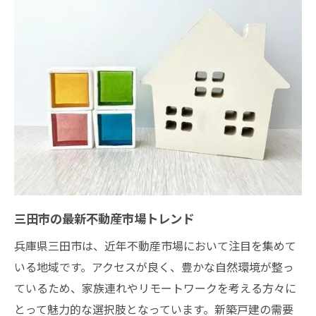
仲介手数料無料～割引の仕組みとそのメリ
ット
費用対効果を最大限に活かす購入プラン
無駄を省いた賢い不動産購入術
手数料無料～割引を活用した資金計画の立
て方
仲介手数料無料～割引を選ぶ際の注意点
無料～割引のサービスを利用した購入後の
暮らしの充実法
三田市の最新不動産市場トレンド
新築戸建を購入する際の不動産選びのポイント
新築戸建の購入ステップと注意点
兵庫県三田市は、近年不動産市場において注目を集めて
いる地域です。アクセスが良く、豊かな自然環境が整っ
理想の間取りとデザインを選ぶコツ
ているため、家族連れやリモートワークを考える方々に
新築戸建の立地選びのポイント
とって魅力的な選択肢となっています。新築戸建の需要