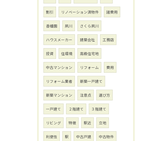
割引
リノベーション済物件
諸費用
香櫨園
夙川
さくら夙川
ハウスメーカー
建築会社
工務店
投資
住環境
高級住宅地
中古マンション
リフォーム
費用
リフォーム業者
新築一戸建て
新築マンション
注意点
選び方
一戸建て
２階建て
３階建て
リビング
特徴
駅近
立地
利便性
駅
中古戸建
中古物件