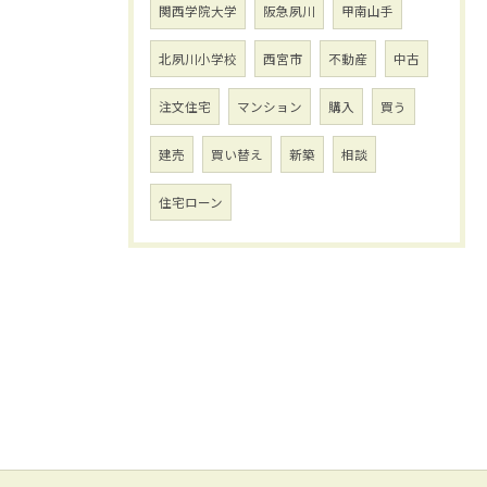
関西学院大学
阪急夙川
甲南山手
北夙川小学校
西宮市
不動産
中古
注文住宅
マンション
購入
買う
建売
買い替え
新築
相談
住宅ローン