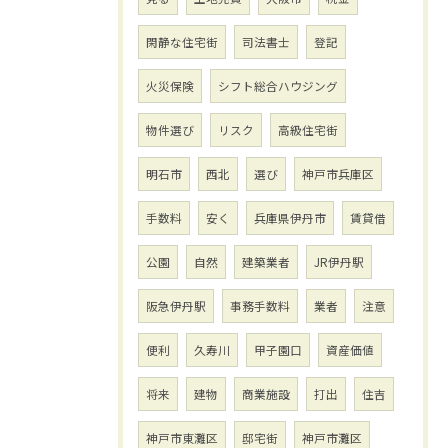
閑静な住宅街
司法書士
登記
火災保険
シフト総合ハウジング
物件選び
リスク
高級住宅街
明石市
西北
選び
神戸市兵庫区
手数料
安く
兵庫県伊丹市
賃貸借
公園
自然
建築業者
JR伊丹駅
阪急伊丹駅
事務手数料
業者
注意
便利
久寿川
甲子園口
資産価値
将来
建物
商業施設
打出
住吉
神戸市東灘区
邸宅街
神戸市灘区