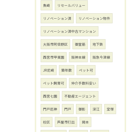
魚崎
リセールバリュー
リノベーション済
リノベーション物件
リノベーション済中古マンション
大阪市阿倍野区
御堂筋
地下鉄
西宮市甲東園
阪神本線
阪急今津線
JR尼崎
築年数
ペット可
ペット飼育可
仲介手数料安い
西宮七園
不動産エージェント
門戸厄神
門戸
御影
深江
宝塚
校区
芦屋市打出
岡本