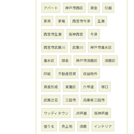
アパート
神戸市西区
資金
引越
家具
家電
西宮市今津
生瀬
西宮市生瀬
阪神西宮
今津
西宮市武庫川
武庫川
神戸市垂水区
垂水区
頭金
神戸市須磨区
須磨区
印紙
不動産投資
収益物件
資産形成
東灘区
六甲道
塚口
武庫之荘
三田市
兵庫県三田市
ウッディタウン
JR芦屋
阪神芦屋
借りる
売土地
須磨
インテリア