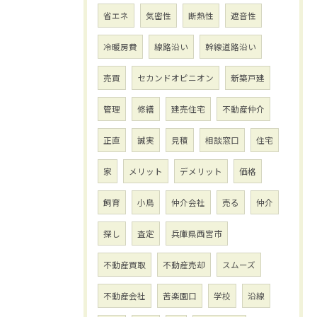
省エネ
気密性
断熱性
遮音性
冷暖房費
線路沿い
幹線道路沿い
売買
セカンドオピニオン
新築戸建
管理
修繕
建売住宅
不動産仲介
正直
誠実
見積
相談窓口
住宅
家
メリット
デメリット
価格
飼育
小鳥
仲介会社
売る
仲介
探し
査定
兵庫県西宮市
不動産買取
不動産売却
スムーズ
不動産会社
苦楽園口
学校
沿線