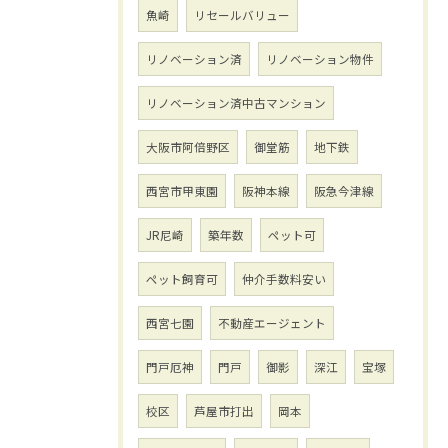
魚崎
リセールバリュー
リノベーション済
リノベーション物件
リノベーション済中古マンション
大阪市阿倍野区
御堂筋
地下鉄
西宮市甲東園
阪神本線
阪急今津線
JR尼崎
築年数
ペット可
ペット飼育可
仲介手数料安い
西宮七園
不動産エージェント
門戸厄神
門戸
御影
深江
宝塚
校区
芦屋市打出
岡本