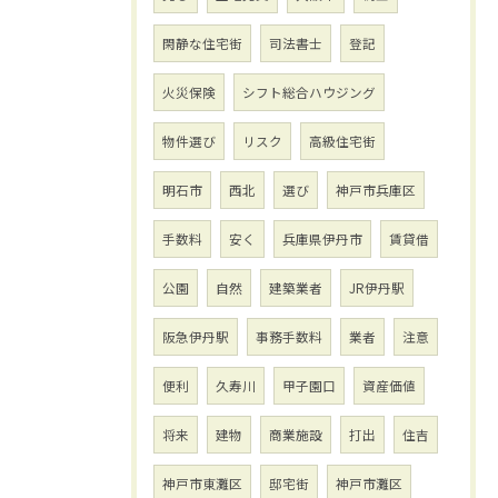
閑静な住宅街
司法書士
登記
火災保険
シフト総合ハウジング
物件選び
リスク
高級住宅街
明石市
西北
選び
神戸市兵庫区
手数料
安く
兵庫県伊丹市
賃貸借
公園
自然
建築業者
JR伊丹駅
阪急伊丹駅
事務手数料
業者
注意
便利
久寿川
甲子園口
資産価値
将来
建物
商業施設
打出
住吉
神戸市東灘区
邸宅街
神戸市灘区