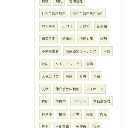
相続
契約
管理会社
仲介手数料無料
仲介手数料無料物件
おすすめ
口コミ
子育て
苦楽園
新築住宅
分譲地
相続対策
分割
不動産業者
阪急西宮ガーデンズ
人気
動向
リモートワーク
書斎
人気エリア
芦屋
０円
半額
交渉
仲介手数料割引
マイホーム
節約
伊丹市
ポイント
不動産取引
神戸市
相場
子供
内覧
内見
見る
土地売買
大阪市
税金