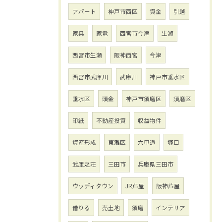
アパート
神戸市西区
資金
引越
家具
家電
西宮市今津
生瀬
西宮市生瀬
阪神西宮
今津
西宮市武庫川
武庫川
神戸市垂水区
垂水区
頭金
神戸市須磨区
須磨区
印紙
不動産投資
収益物件
資産形成
東灘区
六甲道
塚口
武庫之荘
三田市
兵庫県三田市
ウッディタウン
JR芦屋
阪神芦屋
借りる
売土地
須磨
インテリア