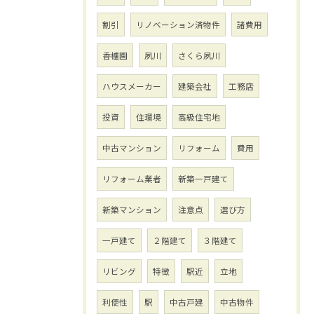
割引
リノベーション済物件
諸費用
香櫨園
夙川
さくら夙川
ハウスメーカー
建築会社
工務店
投資
住環境
高級住宅地
中古マンション
リフォーム
費用
リフォーム業者
新築一戸建て
新築マンション
注意点
選び方
一戸建て
２階建て
３階建て
リビング
特徴
駅近
立地
利便性
駅
中古戸建
中古物件