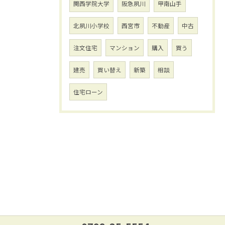
関西学院大学
阪急夙川
甲南山手
北夙川小学校
西宮市
不動産
中古
注文住宅
マンション
購入
買う
建売
買い替え
新築
相談
住宅ローン