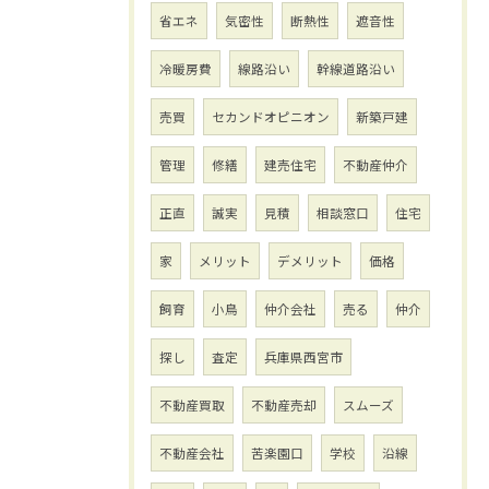
省エネ
気密性
断熱性
遮音性
冷暖房費
線路沿い
幹線道路沿い
売買
セカンドオピニオン
新築戸建
管理
修繕
建売住宅
不動産仲介
正直
誠実
見積
相談窓口
住宅
家
メリット
デメリット
価格
飼育
小鳥
仲介会社
売る
仲介
探し
査定
兵庫県西宮市
不動産買取
不動産売却
スムーズ
不動産会社
苦楽園口
学校
沿線