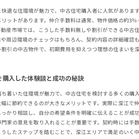
と快適な住環境が魅力で、中古住宅購入者に人気がありま
リットがあります。仲介手数料は通常、物件価格の約3％
不動産市場では、こうした手数料無しや割引ができる中古
態や周辺環境のチェックはもちろん、契約内容の詳細確認
～割引の中古物件で、初期費用を抑えつつ理想の住まいを
を購入した体験談と成功の秘訣
落ち着いた住環境が魅力で、中古住宅を検討する多くの購
大幅に節約できるのが大きなメリットです。実際に深江で
しっかり相談し、自分の希望条件を明確に伝えることが成
専門家の意見を取り入れることが重要です。契約時には手
こうしたステップを踏むことで、深江エリアで満足のいく