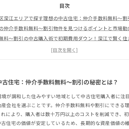
目次
区深江エリアで探す理想の中古住宅：仲介手数料無料～割
の仲介手数料無料～割引物件を見つけるポイントと市場動
無料～割引の中古購入術で初期費用ダウン！深江で賢く住
で仲介手数料無料中古住宅を購入した体験談と成功の秘訣
をつけたい仲介手数料無料物件の注意点とトラブル回避法
中古住宅：仲介手数料無料～割引の秘密とは？
環境が調和した住みやすい地域として中古住宅購入者に注
動産会社を選ぶことです。仲介手数料無料や割引にできる
これにより、購入者は数十万円以上のコストを削減でき、
中古住宅の価値が安定しているため、長期的な資産価値の