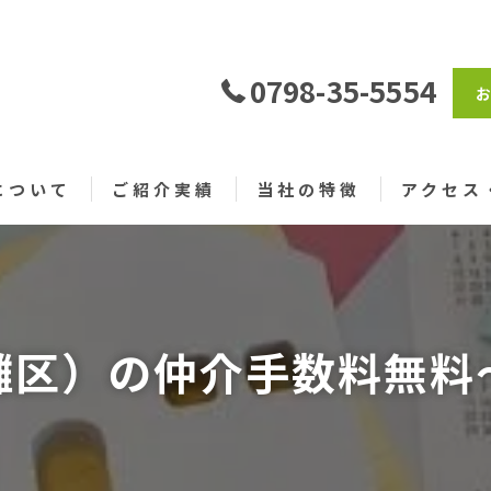
0798-35-5554
について
ご紹介実績
当社の特徴
アクセス
売買
仲介
灘区）の仲介手数料無料
戸建て
土地
仲介手数料