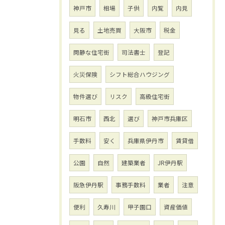
神戸市
相場
子供
内覧
内見
見る
土地売買
大阪市
税金
閑静な住宅街
司法書士
登記
火災保険
シフト総合ハウジング
物件選び
リスク
高級住宅街
明石市
西北
選び
神戸市兵庫区
手数料
安く
兵庫県伊丹市
賃貸借
公園
自然
建築業者
JR伊丹駅
阪急伊丹駅
事務手数料
業者
注意
便利
久寿川
甲子園口
資産価値