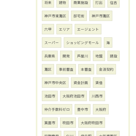
将来
建物
商業施設
打出
住吉
神戸市東灘区
邸宅街
神戸市灘区
六甲
エリア
エージェント
スーパー
ショッピングモール
海
兵庫県
開発
芦屋川
地盤
建設
灘区
事前審査
本審査
金消契約
神戸市中央区
資金計画
賃借
池田市
大阪府池田市
川西市
仲介手数料ゼロ
豊中市
大阪府
箕面市
吹田市
大阪府吹田市