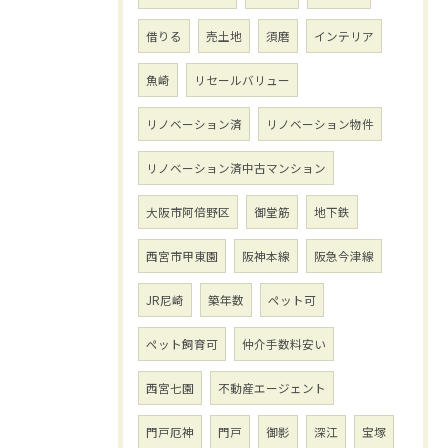
借りる
売土地
須磨
インテリア
魚崎
リセールバリュー
リノベーション済
リノベーション物件
リノベーション済中古マンション
大阪市阿倍野区
御堂筋
地下鉄
西宮市甲東園
阪神本線
阪急今津線
JR尼崎
築年数
ペット可
ペット飼育可
仲介手数料安い
西宮七園
不動産エージェント
門戸厄神
門戸
御影
深江
宝塚