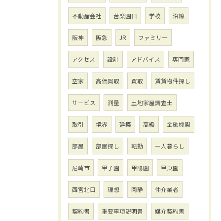
不動産会社
苦楽園口
学校
沿線
阪神
阪急
JR
ファミリー
アクセス
設計
アドバイス
専門家
空家
高価買取
買取
賃貸物件探し
サービス
測量
土地家屋調査士
取引
境界
建築
高級
金融機関
部屋
部屋探し
転勤
一人暮らし
尼崎市
甲子園
甲陽園
甲東園
西宮北口
理想
閑静
仲介業者
契約書
重要事項説明書
媒介契約書