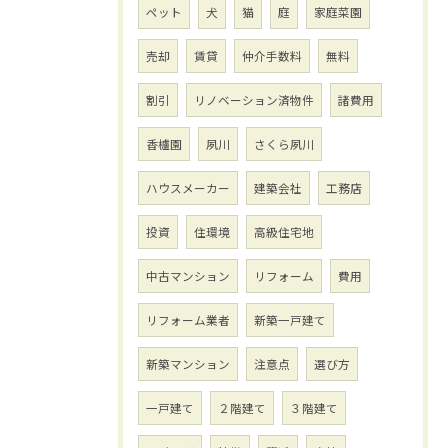
ペット
犬
猫
庭
家庭菜園
売却
賃貸
仲介手数料
無料
割引
リノベーション済物件
諸費用
香櫨園
夙川
さくら夙川
ハウスメーカー
建築会社
工務店
投資
住環境
高級住宅地
中古マンション
リフォーム
費用
リフォーム業者
新築一戸建て
新築マンション
注意点
選び方
一戸建て
２階建て
３階建て