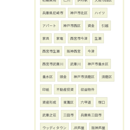
初期費用
仁川
伊丹駅
大阪市西区
兵庫県尼崎市
神戸市北区
ハイツ
アパート
神戸市西区
資金
引越
家具
家電
西宮市今津
生瀬
西宮市生瀬
阪神西宮
今津
西宮市武庫川
武庫川
神戸市垂水区
垂水区
頭金
神戸市須磨区
須磨区
印紙
不動産投資
収益物件
資産形成
東灘区
六甲道
塚口
武庫之荘
三田市
兵庫県三田市
ウッディタウン
JR芦屋
阪神芦屋