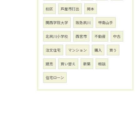
校区
芦屋市打出
岡本
関西学院大学
阪急夙川
甲南山手
北夙川小学校
西宮市
不動産
中古
注文住宅
マンション
購入
買う
建売
買い替え
新築
相談
住宅ローン