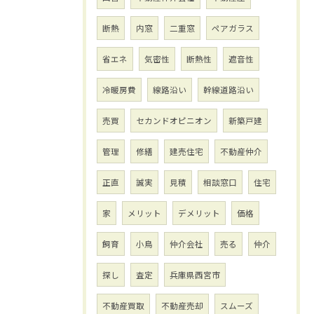
断熱
内窓
二重窓
ペアガラス
省エネ
気密性
断熱性
遮音性
冷暖房費
線路沿い
幹線道路沿い
売買
セカンドオピニオン
新築戸建
管理
修繕
建売住宅
不動産仲介
正直
誠実
見積
相談窓口
住宅
家
メリット
デメリット
価格
飼育
小鳥
仲介会社
売る
仲介
探し
査定
兵庫県西宮市
不動産買取
不動産売却
スムーズ