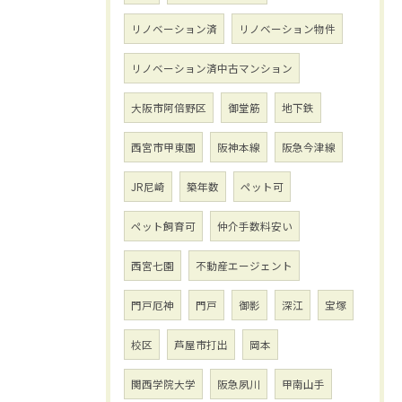
リノベーション済
リノベーション物件
リノベーション済中古マンション
大阪市阿倍野区
御堂筋
地下鉄
西宮市甲東園
阪神本線
阪急今津線
JR尼崎
築年数
ペット可
ペット飼育可
仲介手数料安い
西宮七園
不動産エージェント
門戸厄神
門戸
御影
深江
宝塚
校区
芦屋市打出
岡本
関西学院大学
阪急夙川
甲南山手