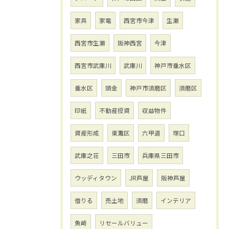
家具
家電
西宮市今津
生瀬
西宮市生瀬
阪神西宮
今津
西宮市武庫川
武庫川
神戸市垂水区
垂水区
頭金
神戸市須磨区
須磨区
印紙
不動産投資
収益物件
資産形成
東灘区
六甲道
塚口
武庫之荘
三田市
兵庫県三田市
ウッディタウン
JR芦屋
阪神芦屋
借りる
売土地
須磨
インテリア
魚崎
リセールバリュー