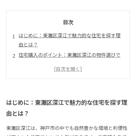
目次
はじめに：東灘区深江で魅力的な住宅を探す理
由とは？
住宅購入のポイント：東灘区深江の物件選びで
押さえるべきこと
賢く節約！仲介手数料割引の具体的な方法と交
渉術
実際の取引事例で学ぶ：東灘区深江での住宅購
はじめに：東灘区深江で魅力的な住宅を探す理
入成功ストーリー
由とは？
初めての不動産購入でも安心！費用最適化のた
めのチェックポイント
東灘区深江は、神戸市の中でも自然豊かな環境と利便性
まとめ：東灘区深江で賢く住宅購入をするため