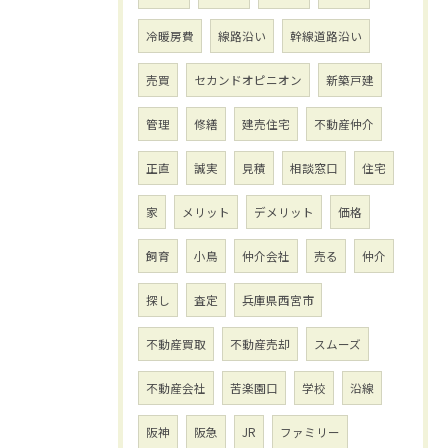
冷暖房費
線路沿い
幹線道路沿い
売買
セカンドオピニオン
新築戸建
管理
修繕
建売住宅
不動産仲介
正直
誠実
見積
相談窓口
住宅
家
メリット
デメリット
価格
飼育
小鳥
仲介会社
売る
仲介
探し
査定
兵庫県西宮市
不動産買取
不動産売却
スムーズ
不動産会社
苦楽園口
学校
沿線
阪神
阪急
JR
ファミリー