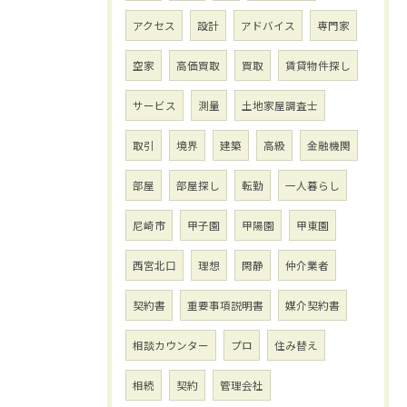
アクセス
設計
アドバイス
専門家
空家
高価買取
買取
賃貸物件探し
サービス
測量
土地家屋調査士
取引
境界
建築
高級
金融機関
部屋
部屋探し
転勤
一人暮らし
尼崎市
甲子園
甲陽園
甲東園
西宮北口
理想
閑静
仲介業者
契約書
重要事項説明書
媒介契約書
相談カウンター
プロ
住み替え
相続
契約
管理会社