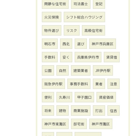
閑静な住宅街
司法書士
登記
火災保険
シフト総合ハウジング
物件選び
リスク
高級住宅街
明石市
西北
選び
神戸市兵庫区
手数料
安く
兵庫県伊丹市
賃貸借
公園
自然
建築業者
JR伊丹駅
阪急伊丹駅
事務手数料
業者
注意
便利
久寿川
甲子園口
資産価値
将来
建物
商業施設
打出
住吉
神戸市東灘区
邸宅街
神戸市灘区