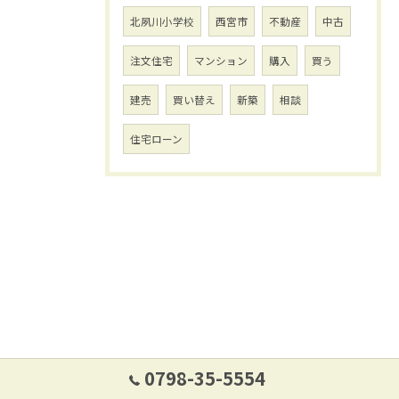
北夙川小学校
西宮市
不動産
中古
注文住宅
マンション
購入
買う
建売
買い替え
新築
相談
住宅ローン
0798-35-5554