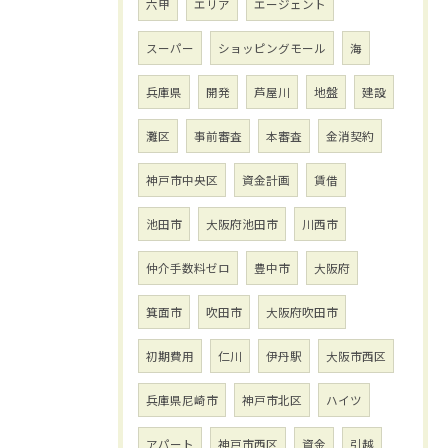
六甲
エリア
エージェント
スーパー
ショッピングモール
海
兵庫県
開発
芦屋川
地盤
建設
灘区
事前審査
本審査
金消契約
神戸市中央区
資金計画
賃借
池田市
大阪府池田市
川西市
仲介手数料ゼロ
豊中市
大阪府
箕面市
吹田市
大阪府吹田市
初期費用
仁川
伊丹駅
大阪市西区
兵庫県尼崎市
神戸市北区
ハイツ
アパート
神戸市西区
資金
引越