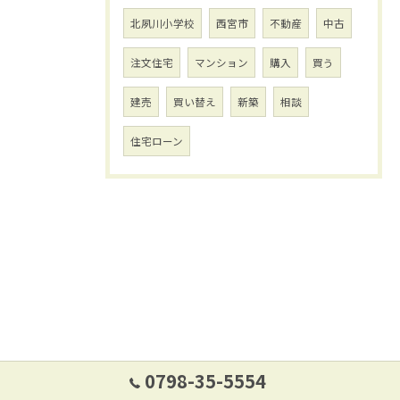
北夙川小学校
西宮市
不動産
中古
注文住宅
マンション
購入
買う
建売
買い替え
新築
相談
住宅ローン
0798-35-5554