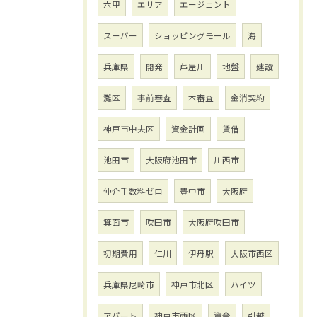
六甲
エリア
エージェント
スーパー
ショッピングモール
海
兵庫県
開発
芦屋川
地盤
建設
灘区
事前審査
本審査
金消契約
神戸市中央区
資金計画
賃借
池田市
大阪府池田市
川西市
仲介手数料ゼロ
豊中市
大阪府
箕面市
吹田市
大阪府吹田市
初期費用
仁川
伊丹駅
大阪市西区
兵庫県尼崎市
神戸市北区
ハイツ
アパート
神戸市西区
資金
引越