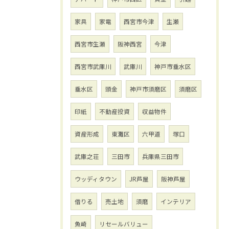
家具
家電
西宮市今津
生瀬
西宮市生瀬
阪神西宮
今津
西宮市武庫川
武庫川
神戸市垂水区
垂水区
頭金
神戸市須磨区
須磨区
印紙
不動産投資
収益物件
資産形成
東灘区
六甲道
塚口
武庫之荘
三田市
兵庫県三田市
ウッディタウン
JR芦屋
阪神芦屋
借りる
売土地
須磨
インテリア
魚崎
リセールバリュー