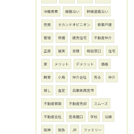
冷暖房費
線路沿い
幹線道路沿い
売買
セカンドオピニオン
新築戸建
管理
修繕
建売住宅
不動産仲介
正直
誠実
見積
相談窓口
住宅
家
メリット
デメリット
価格
飼育
小鳥
仲介会社
売る
仲介
探し
査定
兵庫県西宮市
不動産買取
不動産売却
スムーズ
不動産会社
苦楽園口
学校
沿線
阪神
阪急
JR
ファミリー