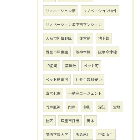
リノベーション済
リノベーション物件
リノベーション済中古マンション
大阪市阿倍野区
御堂筋
地下鉄
西宮市甲東園
阪神本線
阪急今津線
JR尼崎
築年数
ペット可
ペット飼育可
仲介手数料安い
西宮七園
不動産エージェント
門戸厄神
門戸
御影
深江
宝塚
校区
芦屋市打出
岡本
関西学院大学
阪急夙川
甲南山手