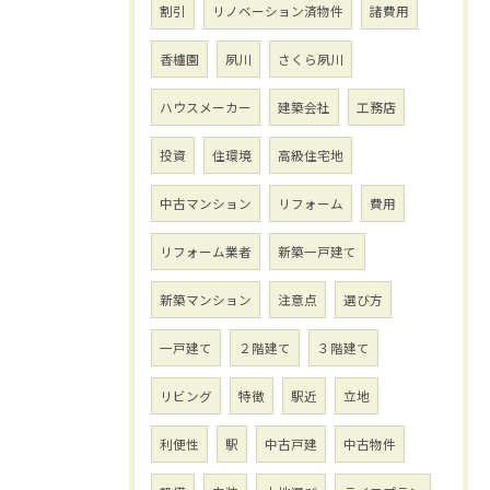
割引
リノベーション済物件
諸費用
香櫨園
夙川
さくら夙川
ハウスメーカー
建築会社
工務店
投資
住環境
高級住宅地
中古マンション
リフォーム
費用
リフォーム業者
新築一戸建て
新築マンション
注意点
選び方
一戸建て
２階建て
３階建て
リビング
特徴
駅近
立地
利便性
駅
中古戸建
中古物件