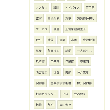
アクセス
設計
アドバイス
専門家
空家
高価買取
買取
賃貸物件探し
サービス
測量
土地家屋調査士
取引
境界
建築
高級
金融機関
部屋
部屋探し
転勤
一人暮らし
尼崎市
甲子園
甲陽園
甲東園
西宮北口
理想
閑静
仲介業者
契約書
重要事項説明書
媒介契約書
相談カウンター
プロ
住み替え
相続
契約
管理会社