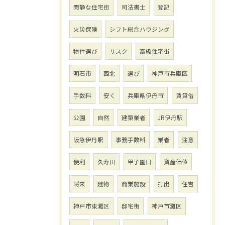
閑静な住宅街
司法書士
登記
火災保険
シフト総合ハウジング
物件選び
リスク
高級住宅街
明石市
西北
選び
神戸市兵庫区
手数料
安く
兵庫県伊丹市
賃貸借
公園
自然
建築業者
JR伊丹駅
阪急伊丹駅
事務手数料
業者
注意
便利
久寿川
甲子園口
資産価値
将来
建物
商業施設
打出
住吉
神戸市東灘区
邸宅街
神戸市灘区