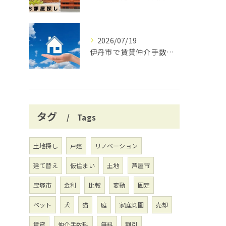
2026/07/19
伊丹市で賃貸仲介手数料無料の賢い借り方
タグ
Tags
土地探し
戸建
リノベーション
建て替え
仮住まい
土地
芦屋市
宝塚市
金利
比較
変動
固定
ペット
犬
猫
庭
家庭菜園
売却
賃貸
仲介手数料
無料
割引