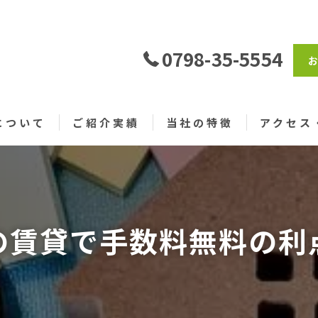
0798-35-5554
について
ご紹介実績
当社の特徴
アクセス
売買
仲介
の賃貸で手数料無料の利
戸建て
土地
仲介手数料