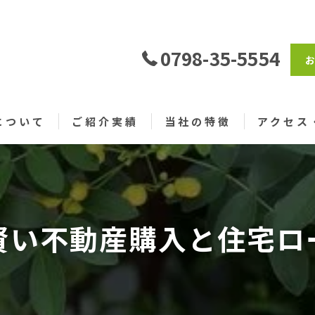
0798-35-5554
について
ご紹介実績
当社の特徴
アクセス
売買
仲介
賢い不動産購入と住宅ロ
戸建て
土地
仲介手数料