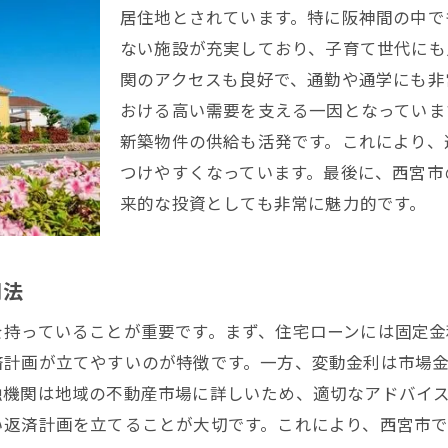
ライフスタイルに合ったエリア選びのコツ
居住地とされています。特に阪神間の中で
ない施設が充実しており、子育て世代にも
西宮市での新築物件vs中古物件の選び方
関のアクセスも良好で、通勤や通学にも非
将来の資産価値を見据えたエリア選び
おける高い需要を支える一因となっていま
西宮市での不動産市場動向と賢い購入のポイント
新築物件の供給も活発です。これにより、
過去5年間の西宮市の不動産市場の動き
つけやすくなっています。最後に、西宮市
不動産価格の推移と今後の予測
来的な投資としても非常に魅力的です。
賢い物件購入のための市場分析方法
西宮市の人気エリアとその理由
用法
不動産投資としての西宮市の魅力
最新の不動産市場動向を把握するための情報収集方法
を持っていることが重要です。まず、住宅ローンには固定金
済計画が立てやすいのが特徴です。一方、変動金利は市場
理想の住まいを見つけるための西宮市不動産と住宅ローン
融機関は地域の不動産市場に詳しいため、適切なアドバイ
理想の不動産条件を明確にする方法
い返済計画を立てることが大切です。これにより、西宮市
住宅ローンの見積もりと返済計画の立て方