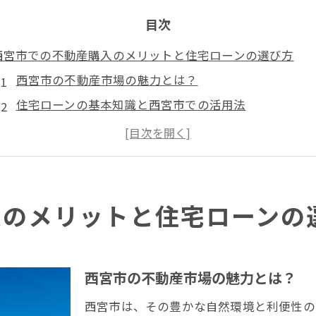
目次
西宮市での不動産購入のメリットと住宅ローンの選び方
西宮市の不動産市場の魅力とは？
住宅ローンの基本知識と西宮市での活用法
西宮市の物件購入時の税制優遇について
不動産仲介業者の選び方と西宮市におけるおすすめ業
住宅ローンの金利タイプ別メリットとデメリット
西宮市エリア別の不動産価格の比較
入のメリットと住宅ローンの
地域特性を理解して西宮市で理想の不動産を見つける方法
西宮市の主要エリアとその特徴
西宮市の不動産市場の魅力とは？
交通アクセスの良さと生活利便性のチェックポイント
周辺環境と子育て支援施設の確認方法
西宮市は、その豊かな自然環境と利便性の