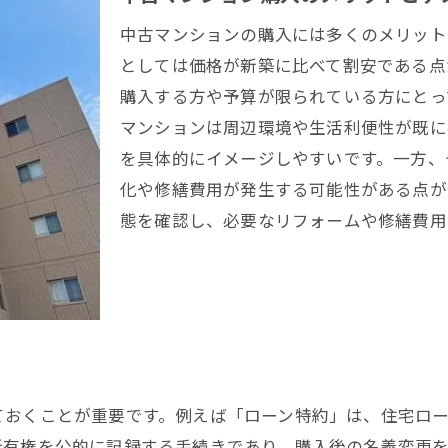
シングルにおすすめのエリア
中古マンションの購入には多くのメリット
子育て環境と教育施設
としては価格が新築に比べて割安である点
交通アクセスの利便性
購入する方や予算が限られている方にとっ
地域の魅力
マンションは周辺環境や生活利便性が既に
を具体的にイメージしやすいです。一方、
動産のプロが語る西宮市で中古マンションを購入するメリ
化や修繕費用が発生する可能性がある点が
中古マンションのコストパフォーマンス
態を確認し、必要なリフォームや修繕費用
リノベーションの自由度
即入居可能な物件の利便性
資産価値の高いエリア
購入後の税制優遇措置
中古マンションのリセールバリュー
ておくことが重要です。例えば「ローン特約」は、住宅ロ
所有権を公的に記録する手続きであり、購入後の名義変更