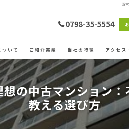
西
0798-35-5554
について
ご紹介実績
当社の特徴
アクセス
売買
仲介
理想の中古マンション：
戸建て
教える選び方
土地
仲介手数料