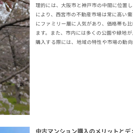
市場のトレンドと将来の見通し
理的には、大阪市と神戸市の中間に位置し
により、西宮市の不動産市場は常に高い需
買い時を見極めるポイント
にファミリー層に人気があり、価格帯も比
投資価値のあるエリアを探る
ます。また、市内には多くの公園や緑地が
宮市で理想の中古マンションを選ぶための不動産チェック
購入する際には、地域の特性や市場の動向
物件の立地条件を確認する
建物の状態と管理状況をチェック
周辺環境と利便性の確認
購入前の物件内見ポイント
契約前に確認すべき書類
住宅ローン審査を通過するための準備
動産の視点から見る西宮市の地域特性と中古マンションの
西宮市の基本情報と生活環境
ファミリー層に人気のエリア
中古マンション購入のメリットとデ