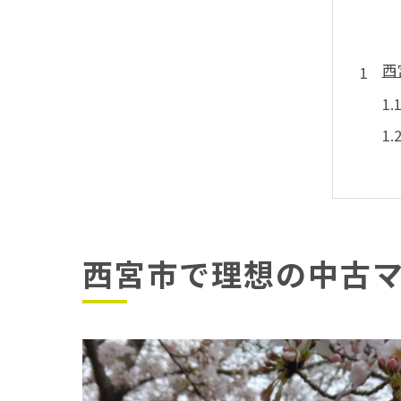
西
西宮市で理想の中古
不